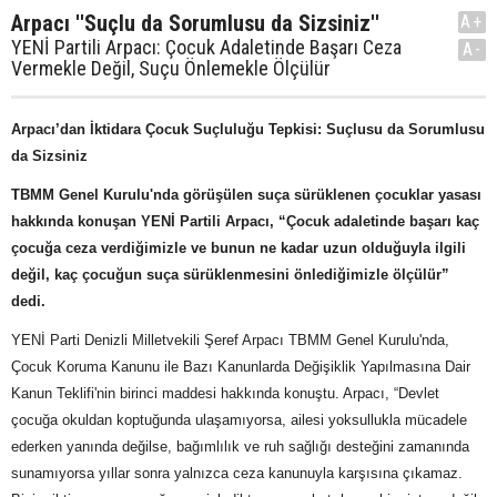
Arpacı ''Suçlu da Sorumlusu da Sizsiniz''
A+
YENİ Partili Arpacı: Çocuk Adaletinde Başarı Ceza
A-
Vermekle Değil, Suçu Önlemekle Ölçülür
Arpacı’dan İktidara Çocuk Suçluluğu Tepkisi: Suçlusu da Sorumlusu
da Sizsiniz
TBMM Genel Kurulu'nda görüşülen suça sürüklenen çocuklar yasası
hakkında konuşan YENİ Partili Arpacı, “Çocuk adaletinde başarı kaç
çocuğa ceza verdiğimizle ve bunun ne kadar uzun olduğuyla ilgili
değil, kaç çocuğun suça sürüklenmesini önlediğimizle ölçülür”
dedi.
YENİ Parti Denizli Milletvekili Şeref Arpacı TBMM Genel Kurulu'nda,
Çocuk Koruma Kanunu ile Bazı Kanunlarda Değişiklik Yapılmasına Dair
Kanun Teklifi'nin birinci maddesi hakkında konuştu. Arpacı, “Devlet
çocuğa okuldan koptuğunda ulaşamıyorsa, ailesi yoksullukla mücadele
ederken yanında değilse, bağımlılık ve ruh sağlığı desteğini zamanında
sunamıyorsa yıllar sonra yalnızca ceza kanunuyla karşısına çıkamaz.