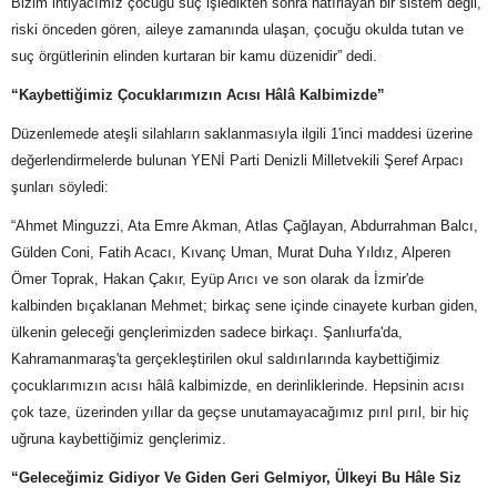
Bizim ihtiyacımız çocuğu suç işledikten sonra hatırlayan bir sistem değil,
riski önceden gören, aileye zamanında ulaşan, çocuğu okulda tutan ve
suç örgütlerinin elinden kurtaran bir kamu düzenidir” dedi.
“Kaybettiğimiz Çocuklarımızın Acısı Hâlâ Kalbimizde”
Düzenlemede ateşli silahların saklanmasıyla ilgili 1'inci maddesi üzerine
değerlendirmelerde bulunan YENİ Parti Denizli Milletvekili Şeref Arpacı
şunları söyledi:
“Ahmet Minguzzi, Ata Emre Akman, Atlas Çağlayan, Abdurrahman Balcı,
Gülden Coni, Fatih Acacı, Kıvanç Uman, Murat Duha Yıldız, Alperen
Ömer Toprak, Hakan Çakır, Eyüp Arıcı ve son olarak da İzmir'de
kalbinden bıçaklanan Mehmet; birkaç sene içinde cinayete kurban giden,
ülkenin geleceği gençlerimizden sadece birkaçı. Şanlıurfa'da,
Kahramanmaraş'ta gerçekleştirilen okul saldırılarında kaybettiğimiz
çocuklarımızın acısı hâlâ kalbimizde, en derinliklerinde. Hepsinin acısı
çok taze, üzerinden yıllar da geçse unutamayacağımız pırıl pırıl, bir hiç
uğruna kaybettiğimiz gençlerimiz.
“Geleceğimiz Gidiyor Ve Giden Geri Gelmiyor, Ülkeyi Bu Hâle Siz