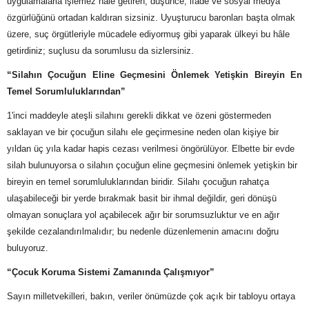
uygulamalarla işlemez hâle getiren, düşünce, ifade ve sosyal medya
özgürlüğünü ortadan kaldıran sizsiniz. Uyuşturucu baronları başta olmak
üzere, suç örgütleriyle mücadele ediyormuş gibi yaparak ülkeyi bu hâle
getirdiniz; suçlusu da sorumlusu da sizlersiniz.
“Silahın Çocuğun Eline Geçmesini Önlemek Yetişkin Bireyin En
Temel Sorumluluklarından”
1'inci maddeyle ateşli silahını gerekli dikkat ve özeni göstermeden
saklayan ve bir çocuğun silahı ele geçirmesine neden olan kişiye bir
yıldan üç yıla kadar hapis cezası verilmesi öngörülüyor. Elbette bir evde
silah bulunuyorsa o silahın çocuğun eline geçmesini önlemek yetişkin bir
bireyin en temel sorumluluklarından biridir. Silahı çocuğun rahatça
ulaşabileceği bir yerde bırakmak basit bir ihmal değildir, geri dönüşü
olmayan sonuçlara yol açabilecek ağır bir sorumsuzluktur ve en ağır
şekilde cezalandırılmalıdır; bu nedenle düzenlemenin amacını doğru
buluyoruz.
“Çocuk Koruma Sistemi Zamanında Çalışmıyor”
Sayın milletvekilleri, bakın, veriler önümüzde çok açık bir tabloyu ortaya