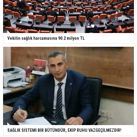
Vekilin sağlık harcamasına 90.2 milyon TL
SAĞLIK SİSTEMİ BİR BÜTÜNDÜR, EKİP RUHU VAZGEÇİLMEZDİR!