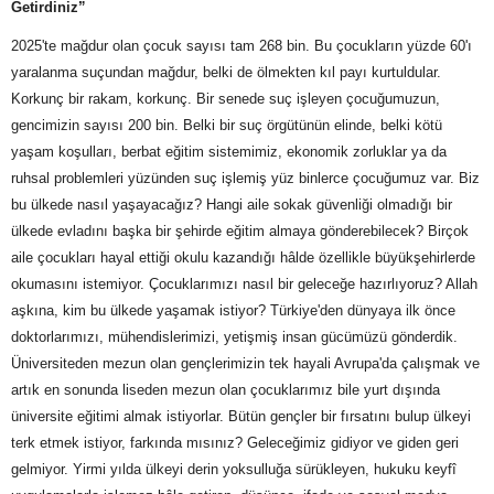
Getirdiniz”
2025'te mağdur olan çocuk sayısı tam 268 bin. Bu çocukların yüzde 60'ı
yaralanma suçundan mağdur, belki de ölmekten kıl payı kurtuldular.
Korkunç bir rakam, korkunç. Bir senede suç işleyen çocuğumuzun,
gencimizin sayısı 200 bin. Belki bir suç örgütünün elinde, belki kötü
yaşam koşulları, berbat eğitim sistemimiz, ekonomik zorluklar ya da
ruhsal problemleri yüzünden suç işlemiş yüz binlerce çocuğumuz var. Biz
bu ülkede nasıl yaşayacağız? Hangi aile sokak güvenliği olmadığı bir
ülkede evladını başka bir şehirde eğitim almaya gönderebilecek? Birçok
aile çocukları hayal ettiği okulu kazandığı hâlde özellikle büyükşehirlerde
okumasını istemiyor. Çocuklarımızı nasıl bir geleceğe hazırlıyoruz? Allah
aşkına, kim bu ülkede yaşamak istiyor? Türkiye'den dünyaya ilk önce
doktorlarımızı, mühendislerimizi, yetişmiş insan gücümüzü gönderdik.
Üniversiteden mezun olan gençlerimizin tek hayali Avrupa'da çalışmak ve
artık en sonunda liseden mezun olan çocuklarımız bile yurt dışında
üniversite eğitimi almak istiyorlar. Bütün gençler bir fırsatını bulup ülkeyi
terk etmek istiyor, farkında mısınız? Geleceğimiz gidiyor ve giden geri
gelmiyor. Yirmi yılda ülkeyi derin yoksulluğa sürükleyen, hukuku keyfî