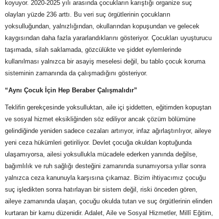
koyuyor. 2020-2025 yılı arasında çocukların karıştığı organize suç
olayları yüzde 236 arttı. Bu veri suç örgütlerinin çocukların
yoksulluğundan, yalnızlığından, okullarından kopuşundan ve gelecek
kaygısından daha fazla yararlandıklarını gösteriyor. Çocukları uyuşturucu
taşımada, silah saklamada, gözcülükte ve şiddet eylemlerinde
kullanılması yalnızca bir asayiş meselesi değil, bu tablo çocuk koruma
sisteminin zamanında da çalışmadığını gösteriyor.
“Aynı Çocuk İçin Hep Beraber Çalışmalıdır”
Teklifin gerekçesinde yoksulluktan, aile içi şiddetten, eğitimden kopuştan
ve sosyal hizmet eksikliğinden söz ediliyor ancak çözüm bölümüne
gelindiğinde yeniden sadece cezaları artırıyor, infaz ağırlaştırılıyor, aileye
yeni ceza hükümleri getiriliyor. Devlet çocuğa okuldan koptuğunda
ulaşamıyorsa, ailesi yoksullukla mücadele ederken yanında değilse,
bağımlılık ve ruh sağlığı desteğini zamanında sunamıyorsa yıllar sonra
yalnızca ceza kanunuyla karşısına çıkamaz. Bizim ihtiyacımız çocuğu
suç işledikten sonra hatırlayan bir sistem değil, riski önceden gören,
aileye zamanında ulaşan, çocuğu okulda tutan ve suç örgütlerinin elinden
kurtaran bir kamu düzenidir. Adalet, Aile ve Sosyal Hizmetler, Millî Eğitim,