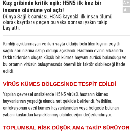
Kuş gribinde kritik eşik: H5N5 ilk kez bir
A+
insanın ölümüne yol açtı!
A-
Dünya Sağlık camiası, H5N5 kaynaklı ilk insan ölümü
olarak kayıtlara geçen bu vaka sonrası yakın takip
başlattı.
Kimliği açıklanmayan ve ileri yaşta olduğu belirtilen kişinin çeşitli
sağlık sorunlarına sahip olduğu açıklandı. Hastanın evinin arkasında
farklı türlerden oluşan küçük bir kümes hayvanı sürüsü bulunduğu ve
bu ortamın virüsün bulaşmasında önemli bir faktör olabileceği ifade
edildi.
VİRÜS KÜMES BÖLGESİNDE TESPİT EDİLDİ
Yapılan çevresel analizlerde H5N5 virüsü, hastanın kümes
hayvanlarının yaşadığı alanda net şekilde belirlendi. Yetkililer,
enfeksiyonun evcil kümes hayvanlarından veya bölgede bulunan
yabani kuşlardan kaynaklanmış olabileceğini değerlendiriyor.
TOPLUMSAL RİSK DÜŞÜK AMA TAKİP SÜRÜYOR