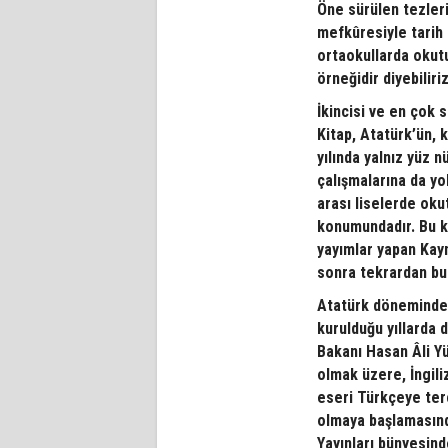
Öne sürülen tezler
mefkûresiyle tarih 
ortaokullarda okutul
örneğidir diyebiliri
İkincisi ve en çok s
Kitap, Atatürk’ün, 
yılında yalnız yüz 
çalışmalarına da yol
arası liselerde okutu
konumundadır. Bu ka
yayımlar yapan Kayn
sonra tekrardan bu
Atatürk döneminde y
kurulduğu yıllarda 
Bakanı Hasan Âli Y
olmak üzere, İngil
eseri Türkçeye ter
olmaya başlamasınd
Yayınları bünyesin