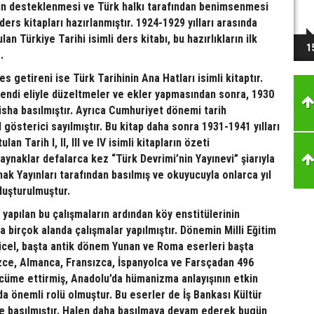
in desteklenmesi ve Türk halkı tarafından benimsenmesi
ders kitapları hazırlanmıştır. 1924-1929 yılları arasında
an Türkiye Tarihi isimli ders kitabı, bu hazırlıkların ilk
1
z.
es getireni ise Türk Tarihinin Ana Hatları isimli kitaptır.
kendi eliyle düzeltmeler ve ekler yapmasından sonra, 1930
nüsha basılmıştır. Ayrıca Cumhuriyet dönemi tarih
 gösterici sayılmıştır. Bu kitap daha sonra 1931-1941 yılları
lan Tarih I, II, III ve IV isimli kitapların özeti
ynaklar defalarca kez “Türk Devrimi’nin Yayınevi” şiarıyla
ak Yayınları tarafından basılmış ve okuyucuyla onlarca yıl
luşturulmuştur.
apılan bu çalışmaların ardından köy enstitülerinin
da birçok alanda çalışmalar yapılmıştır. Dönemin Milli Eğitim
ücel, başta antik dönem Yunan ve Roma eserleri başta
izce, Almanca, Fransızca, İspanyolca ve Farsçadan 496
cüme ettirmiş, Anadolu’da hümanizma anlayışının etkin
a önemli rolü olmuştur. Bu eserler de İş Bankası Kültür
de basılmıştır. Halen daha basılmaya devam ederek bugün