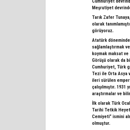
Cumhuriyet devrinde
Meşrutiyet devrinde
Tarık Zafer Tunaya,
olarak tanımlamıştı
görüyoruz.
Atatürk döneminde T
sağlamlaştırmak ve 
koymak maksat ve g
Görüşü olarak da bi
Cumhuriyet, Türk ge
Tezi ile Orta Asya 
ileri sürülen emper
çalışılmıştır. 1931 
araştırmalar ve bili
İlk olarak Türk Oca
Tarihi Tetkik Heyet
Cemiyeti” ismini al
olmuştur.