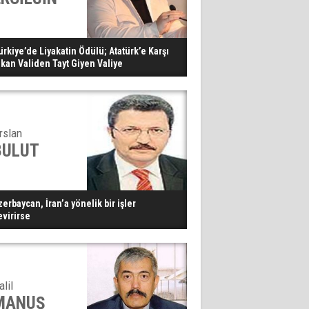
ürkiye’de Liyakatin Ödülü; Atatürk’e Karşı
ıkan Validen Tayt Giyen Valiye
rslan
BULUT
zerbaycan, İran’a yönelik bir işler
evirirse
alil
MANUŞ