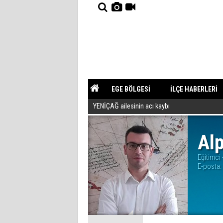
EGE BÖLGESİ
İLÇE HABERLERİ
YENİÇAĞ ailesinin acı kaybı
YAZARLAR
GÜNDEM
Alp
Eğitimci 
E-posta: