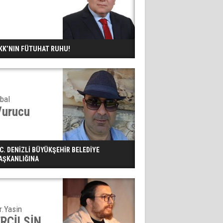
KK’NIN FÜTUHAT RUHU!
kbal
Vurucu
.C. DENİZLİ BÜYÜKŞEHİR BELEDİYE
AŞKANLIĞINA
r.Yasin
ERCİLSİN