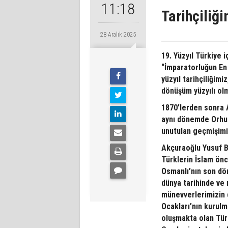
11:18
Tarihçiliğ
28 Aralık 2025
19. Yüzyıl Türkiye iç
“İmparatorluğun En 
yüzyıl tarihçiliğimi
dönüşüm yüzyılı ol
1870’lerden sonra A
aynı dönemde Orhun 
unutulan geçmişimi
Akçuraoğlu Yusuf Be
Türklerin İslam önc
Osmanlı’nın son dö
dünya tarihinde ve 
münevverlerimizin 
Ocakları’nın kurul
oluşmakta olan Türk