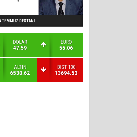
5 TEMMUZ DESTANI
DOLAR
EURO
47.59
55.06
ALTIN
BIST 100
6530.62
13694.53