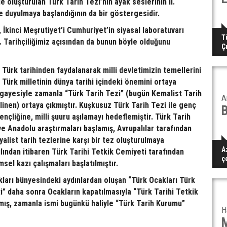
 oluşturulan Türk Tarih Tezi’nin ayak seslerinin II.
 duyulmaya başlandığının da bir göstergesidir.
 İkinci Meşrutiyet’i Cumhuriyet’in siyasal laboratuvarı
T
. Tarihçiliğimiz açısından da bunun böyle olduğunu
Ç
ürk tarihinden faydalanarak milli devletimizin temellerini
Türk milletinin dünya tarihi içindeki önemini ortaya
ayesiyle zamanla “Türk Tarih Tezi” (bugün Kemalist Tarih
A
linen) ortaya çıkmıştır. Kuşkusuz Türk Tarih Tezi ile genç
nçliğine, milli şuuru aşılamayı hedeflemiştir. Türk Tarih
ve Anadolu araştırmaları başlamış, Avrupalılar tarafından
yalist tarih tezlerine karşı bir tez oluşturulmaya
A
yılından itibaren Türk Tarihi Tetkik Cemiyeti tarafından
ç
msel kazı çalışmaları başlatılmıştır.
kları bünyesindeki aydınlardan oluşan “Türk Ocakları Türk
i” daha sonra Ocakların kapatılmasıyla “Türk Tarihi Tetkik
mış, zamanla ismi bugünkü haliyle “Türk Tarih Kurumu”
H