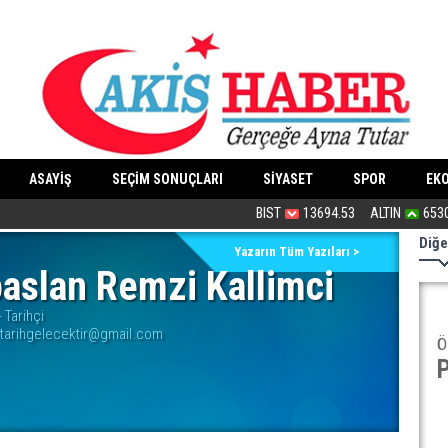
ASAYİŞ
SEÇİM SONUÇLARI
SİYASET
SPOR
EK
“Dindar/muhafazakâr”ların ahlakı nede
BIST
13694.53
ALTIN
653
Diğe
Yazarın Tüm Yazıları >
aslan Remzi Kallimci
- Tarihçi
tarihgelecektir@gmail.com
Ö