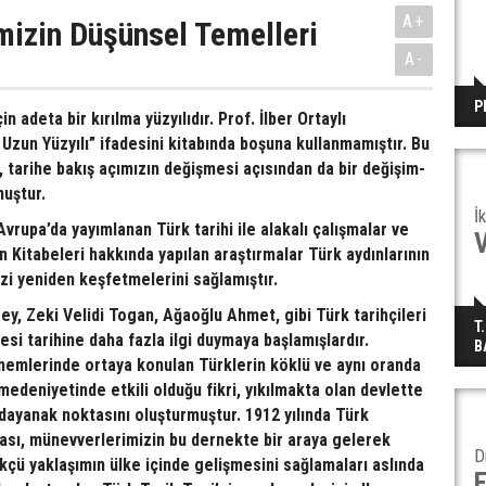
A+
imizin Düşünsel Temelleri
A-
P
in adeta bir kırılma yüzyılıdır. Prof. İlber Ortaylı
Uzun Yüzyılı” ifadesini kitabında boşuna kullanmamıştır. Bu
z, tarihe bakış açımızın değişmesi açısından da bir değişim-
muştur.
İ
vrupa’da yayımlanan Türk tarihi ile alakalı çalışmalar ve
Kitabeleri hakkında yapılan araştırmalar Türk aydınlarının
zi yeniden keşfetmelerini sağlamıştır.
y, Zeki Velidi Togan, Ağaoğlu Ahmet, gibi Türk tarihçileri
T
esi tarihine daha fazla ilgi duymaya başlamışlardır.
B
nemlerinde ortaya konulan Türklerin köklü ve aynı oranda
medeniyetinde etkili olduğu fikri, yıkılmakta olan devlette
dayanak noktasını oluşturmuştur. 1912 yılında Türk
ması, münevverlerimizin bu dernekte bir araya gelerek
D
çü yaklaşımın ülke içinde gelişmesini sağlamaları aslında