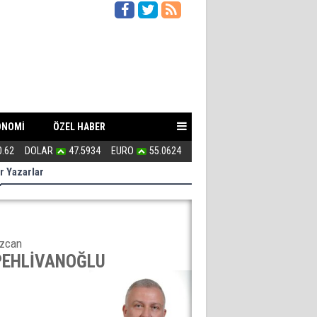
ONOMİ
ÖZEL HABER
n zayıf?
0.62
DOLAR
47.5934
EURO
55.0624
154 kaçak villa ile 3 milyarlık ra
r Yazarlar
zcan
PEHLİVANOĞLU