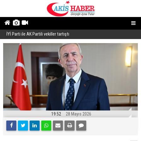
İYİ Parti ile AK Partili vekiller tartıştı
B
19:52
28 Mayıs 2026