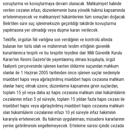
soruşturma ve kovuşturmaya devam olunacak. Mahkumiyet halinde
verilen cezanın infazı, düzenlemenin buna yönelik hükmü kapsamında
ertelenmeyecek ve mahkumiyet hükümlerinin tüm sonuçları doğacak.
Belirtilen süre suç işlenmeksizin geçirildiği takdirde kovuşturma
yapılmasına yer olmadığı veya düşme kararı verilecek.
Teklifle, örgütün fiili varlığına son verdiğinin ve kontrolü altında
bulunan her türlü silah ve mühimmatı teslim ettiğinin güvenlik
kurumlarınca tespiti ve bu tespitin teyidine dair Milli Güvenlik Kurulu
Kararı'nın Resmi Gazete'de yayımlanmış olması koşuluyla, örgüt
faaliyeti çerçevesinde işlenen kasten öldürme suçundan mahkum
olanlar ile 1 Haziran 2005 tarihinden önce işlenen suçlar nedeniyle
müebbet hapis veya ağırlaştırılmış müebbet hapis cezasına mahkum
olanlar hariç olmak üzere, düzenleme kapsamına giren suçlardan,
toplam 15 yıl veya daha az hapis cezasına mahkum olan hükümlülerin
cezalarının infazı 5 yıl süreyle, toplam 15 yıldan fazla hapis cezası ile
müebbet hapis veya ağırlaştırılmış müebbet hapis cezasına mahkum
olan hükümlülerin cezalarının infazı 10 yıl süreyle infaz hakiminin
kararıyla ertelenecek. Bu hükmün uygulanması, müsadere kararlarının
yerine getirilmesini engellemeyecek. Erteleme süresi içinde cezada