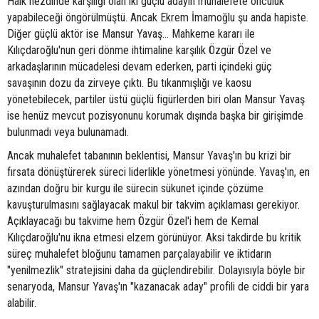
Halk nezdinde karşılığı olan iki güçlü adayın muhalefete öncülük
yapabileceği öngörülmüştü. Ancak Ekrem İmamoğlu şu anda hapiste.
Diğer güçlü aktör ise Mansur Yavaş... Mahkeme kararı ile
Kılıçdaroğlu'nun geri dönme ihtimaline karşılık Özgür Özel ve
arkadaşlarının mücadelesi devam ederken, parti içindeki güç
savaşının dozu da zirveye çıktı. Bu tıkanmışlığı ve kaosu
yönetebilecek, partiler üstü güçlü figürlerden biri olan Mansur Yavaş
ise henüz mevcut pozisyonunu korumak dışında başka bir girişimde
bulunmadı veya bulunamadı.
Ancak muhalefet tabanının beklentisi, Mansur Yavaş'ın bu krizi bir
fırsata dönüştürerek süreci liderlikle yönetmesi yönünde. Yavaş'ın, en
azından doğru bir kurgu ile sürecin sükunet içinde çözüme
kavuşturulmasını sağlayacak makul bir takvim açıklaması gerekiyor.
Açıklayacağı bu takvime hem Özgür Özel'i hem de Kemal
Kılıçdaroğlu'nu ikna etmesi elzem görünüyor. Aksi takdirde bu kritik
süreç muhalefet bloğunu tamamen parçalayabilir ve iktidarın
"yenilmezlik" stratejisini daha da güçlendirebilir. Dolayısıyla böyle bir
senaryoda, Mansur Yavaş'ın "kazanacak aday" profili de ciddi bir yara
alabilir.