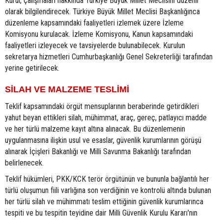
Kurul, çalışmaları hakkında Türkiye Büyük Millet Meclisini düzenli
olarak bilgilendirecek. Türkiye Büyük Millet Meclisi Başkanlığınca
düzenleme kapsamındaki faaliyetleri izlemek üzere İzleme
Komisyonu kurulacak. İzleme Komisyonu, Kanun kapsamındaki
faaliyetleri izleyecek ve tavsiyelerde bulunabilecek. Kurulun
sekretarya hizmetleri Cumhurbaşkanlığı Genel Sekreterliği tarafından
yerine getirilecek.
SİLAH VE MALZEME TESLİMİ
Teklif kapsamındaki örgüt mensuplarının beraberinde getirdikleri
yahut beyan ettikleri silah, mühimmat, araç, gereç, patlayıcı madde
ve her türlü malzeme kayıt altına alınacak. Bu düzenlemenin
uygulanmasına ilişkin usul ve esaslar, güvenlik kurumlarının görüşü
alınarak İçişleri Bakanlığı ve Milli Savunma Bakanlığı tarafından
belirlenecek.
Teklif hükümleri, PKK/KCK terör örgütünün ve bununla bağlantılı her
türlü oluşumun fiili varlığına son verdiğinin ve kontrolü altında bulunan
her türlü silah ve mühimmatı teslim ettiğinin güvenlik kurumlarınca
tespiti ve bu tespitin teyidine dair Milli Güvenlik Kurulu Kararı'nın