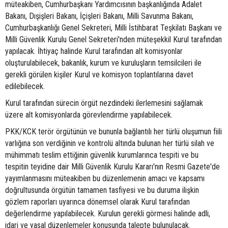
müteakiben, Cumhurbaşkanı Yardımcısının başkanlığında Adalet
Bakanı, Dışişleri Bakanı, İçişleri Bakanı, Milli Savunma Bakanı,
Cumhurbaşkanlığı Genel Sekreteri, Milli İstihbarat Teşkilatı Başkanı ve
Milli Güvenlik Kurulu Genel Sekreteri'nden müteşekkil Kurul tarafından
yapılacak. İhtiyaç halinde Kurul tarafından alt komisyonlar
oluşturulabilecek, bakanlık, kurum ve kuruluşların temsilcileri ile
gerekli görülen kişiler Kurul ve komisyon toplantılarına davet
edilebilecek.
Kurul tarafından sürecin örgüt nezdindeki ilerlemesini sağlamak
üzere alt komisyonlarda görevlendirme yapılabilecek.
PKK/KCK terör örgütünün ve bununla bağlantılı her türlü oluşumun fiili
varlığına son verdiğinin ve kontrolü altında bulunan her türlü silah ve
mühimmatı teslim ettiğinin güvenlik kurumlarınca tespiti ve bu
tespitin teyidine dair Milli Güvenlik Kurulu Kararı'nın Resmi Gazete'de
yayımlanmasını müteakiben bu düzenlemenin amacı ve kapsamı
doğrultusunda örgütün tamamen tasfiyesi ve bu duruma ilişkin
gözlem raporları uyarınca dönemsel olarak Kurul tarafından
değerlendirme yapılabilecek. Kurulun gerekli görmesi halinde adli,
idari ve yasal düzenlemeler konusunda talepte bulunulacak.