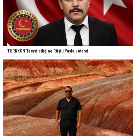
TURKKON Temsilciliğine Rüştü Yaylalı Atandı