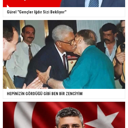
Gürel ''Gençler Iğdır Sizi Bekliyor''
HEPİNİZİN GÖRDÜĞÜ GİBİ BEN BİR ZENCİYİM