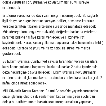
dolayı yürütülen soruşturma ve kovuşturmalar 10 yıl süreyle
ertelenecek.
Erteleme süresi içinde dava zamanaşımı işlemeyecek. Bu suçlarla
ilgili dosya ve suçun ispatına yarayan deliller, erteleme kararının
verildiği tarihten itibaren erteleme süresince muhafaza edilecek.
Müsadereye konu eşya ve malvarlığı değerleri hakkında erteleme
kararıyla birlikte tasfiye kararı verilecek ve Hazineye irat
kaydedilecek. Karar, kanun yollarına başvurma hakkı bulunanlara tebliğ
edilecek. Kararda başvuru ve itiraz hakkı ile süresi ve mercii
gösterilecek.
Bu hüküm uyarınca Cumhuriyet savcısı tarafından verilen kararlara
karşı kanun yollarına başvurma hakkı bulunanlar 2 hafta içinde sulh
ceza hakimliğine başvurabilecek. Hüküm uyarınca kovuşturmanın
ertelenmesine ilişkin mahkeme tarafından verilen kararlara karşı da 2
hafta içinde itiraz edilebilecek.
Milli Güvenlik Kurulu Kararının Resmi Gazete'de yayımlanmasından
önce işlenmiş olup da düzenlemenin kapsamına giren suçlardan
dolayı bu tarihten sonra başlatılacak soruşturmaların yapılması,