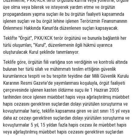
Düzenleme, PKK/KCK terör örgütünü kurma veya yönetme, örgüte
üye olma veya bilerek ve isteyerek yardım etme ve örgütün
propagandasını yapma suçları ile bu örgütün faaliyeti kapsamında
işlenen suçları ve bu örgüt lehine işlenen Terörizmin Finansmanının
Önlenmesi Hakkında Kanun'da düzenlenen suçları kapsayacak.
Teklifte "Örgüt", PKK/KCK terör örgütünü ve bununla bağlantılı her
türlü oluşumları, "Kurul", düzenlemenin ilgili hükmü uyarınca
oluşturulacak Kurul şeklinde tanımlanıyor.
Teklife göre, örgütün fiili varlığına son verdiğinin ve kontrolü altında
bulunan her türlü silah ve mühimmatı teslim ettiğinin güvenlik
kurumlarınca tespiti ve bu tespitin teyidine dair Milli Güvenlik Kurulu
Kararının Resmi Gazete'de yayımlanması koşuluyla, örgüt faaliyeti
çerçevesinde işlenen kasten öldürme suçu ile 1 Haziran 2005
tarihinden önce işlenen müebbet hapis veya ağırlaştırılmış müebbet
hapis cezasını gerektiren suçlardan dolayı yürütülen soruşturma ve
kovuşturmalar hariç, teklifin kapsamına giren ve üst sınırı 15 yıl veya
daha az cezayı gerektiren suçlardan dolayı yürütülen soruşturma ve
kovuşturmalar 5 yıl, 15 yıldan fazla hapis cezası ile müebbet hapis
veya ağırlaştırılmış müebbet hapis cezasını gerektiren suçlardan