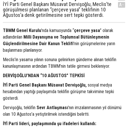
İYİ Parti Genel Başkanı Müsavat Dervişoğlu, Meclis’te
A-
görüşülmesi planlanan “çerçeve yasa” teklifinin 10
Ağustos’a denk getirilmesine sert tepki gösterdi.
TBMM Genel Kurulu
'nda kamuoyunda “
çerçeve yasa
” olarak
adlandırılan
Milli Dayanışma ve Toplumsal Bütünleşmenin
Güçlendirilmesine Dair Kanun Teklifi
'nin görüşmelerine yarın
başlanması planlanıyor.
Meclis'in yasama yılının sonuna gelinirken gündeme alınan teklifin
kanunlaşmasının ardından TBMM'nin tatile girmesi bekleniyor.
DERVİŞOĞLU’NDAN “10 AĞUSTOS” TEPKİSİ
İYİ Parti Genel Başkanı Müsavat Dervişoğlu,
sosyal medya
hesabından yaptığı paylaşımda teklifin görüşme takvimine tepki
gösterdi.
Dervişoğlu, teklifin
Sevr Antlaşması
'nın imzalanmasının yıl dönümü
olan 10 Ağustos'a yetiştirilmek istendiğini belirtti.
İYİ Parti lideri, paylaşımında şu ifadeleri kullandı: