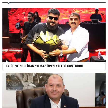
EYPİO VE NESLİHAN YILMAZ ÖREN KALE'Yİ COŞTURDU