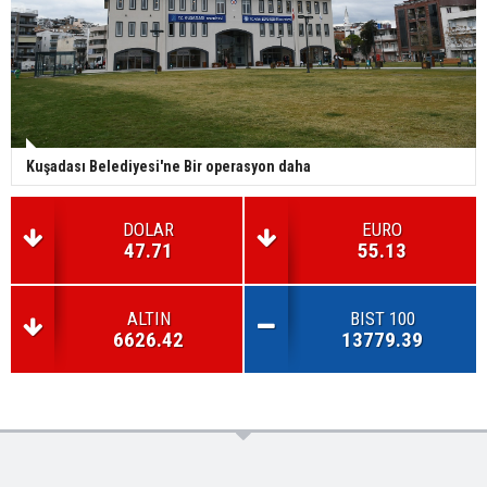
Kuşadası Belediyesi'ne Bir operasyon daha
DOLAR
EURO
47.71
55.13
ALTIN
BIST 100
6626.42
13779.39