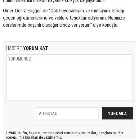
edilen elektrikli bisiklet hayatına kolaylık sağlayacaktır."
Ömer Deniz Erişgen de "Çok heyecanlıyım ve mutluyum. Emeği
geçen öğretmenlerime ve velilere teşekkür ediyorum. Hepinize
derslerimde başarılı olacağıma söz veriyorum" diye konuştu.
HABERE
YORUM KAT
UYARI:
Küfür, hakaret, rencide edici cümleler veya imalar, inançlara saldırı
içeren, imla kuralları ile yazılmamış,