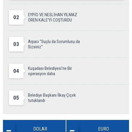
EYPİO VE NESLİHAN YILMAZ
02
ÖREN KALE'Yİ COŞTURDU
Arpacı ''Suçlu da Sorumlusu da
03
Sizsiniz''
Kuşadası Belediyesi'ne Bir
04
operasyon daha
Belediye Başkanı İlkay Çiçek
05
tutuklandı
DOLAR
EURO