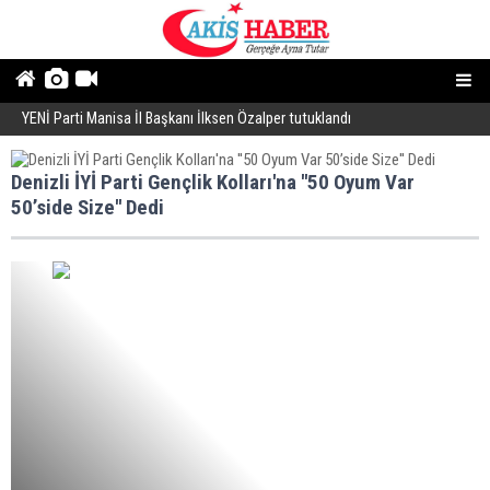
YENİ Parti Manisa İl Başkanı İlksen Özalper tutuklandı
A
Denizli İYİ Parti Gençlik Kolları'na ''50 Oyum Var
50’side Size'' Dedi