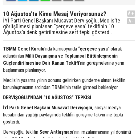
10 Ağustos'ta Kime Mesaj Veriyorsunuz?
A+
İYİ Parti Genel Başkanı Müsavat Dervişoğlu, Meclis’te
A-
görüşülmesi planlanan “çerçeve yasa” teklifinin 10
Ağustos’a denk getirilmesine sert tepki gösterdi.
TBMM Genel Kurulu
'nda kamuoyunda “
çerçeve yasa
” olarak
adlandırılan
Milli Dayanışma ve Toplumsal Bütünleşmenin
Güçlendirilmesine Dair Kanun Teklifi
'nin görüşmelerine yarın
başlanması planlanıyor.
Meclis'in yasama yılının sonuna gelinirken gündeme alınan teklifin
kanunlaşmasının ardından TBMM'nin tatile girmesi bekleniyor.
DERVİŞOĞLU’NDAN “10 AĞUSTOS” TEPKİSİ
İYİ Parti Genel Başkanı Müsavat Dervişoğlu,
sosyal medya
hesabından yaptığı paylaşımda teklifin görüşme takvimine tepki
gösterdi.
Dervişoğlu, teklifin
Sevr Antlaşması
'nın imzalanmasının yıl dönümü