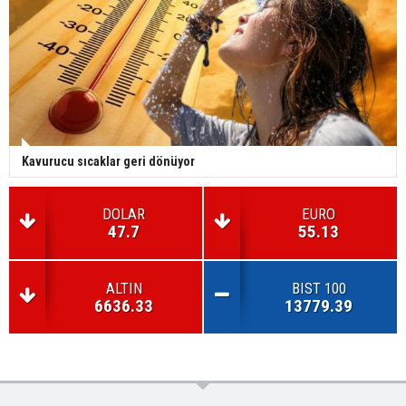
Kavurucu sıcaklar geri dönüyor
DOLAR
EURO
47.7
55.13
ALTIN
BIST 100
6636.33
13779.39