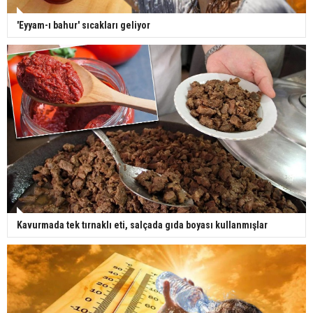
'Eyyam-ı bahur' sıcakları geliyor
Kavurmada tek tırnaklı eti, salçada gıda boyası kullanmışlar