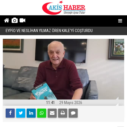
EYPİO VE NESLİHAN YILMAZ ÖREN KALE'Yİ COŞTURDU
Ö
11:41
29 Mayıs 2026