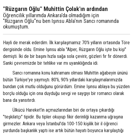
''Rüzgarın Oğlu'' Muhittin Çolak'ın ardından
Öğrencilik yıllarımda Ankara'da olmadığım için
"Rüzgarın Oğlu"nu ben Işınsu Abla'nın Sancı romanında
okumuştum.
Hayli de merak ederdim. İlk karşılaşmamız 70'li yılların ortasında Töre
dergisinde oldu. Emine Işınsu abla "Alper, Rüzgarın Oğlu işte bu kişi"
demişti. İki de bir başını hızla sağa sola çevirir, gözleri fır fır dönerdi.
Sanki çevremizde bir tehlike var mı uyanıklığında idi.
Sancı romanına konu kahramanı olması Muhittin ağabeyin ününü
bütün Türkiye'ye yaymıştı. 80'li, 90'lı yıllardaki karşılaşmalarımızda
bundan çok mutlu olduğunu görürdüm. Emine Işınsu ablaya bu yüzden
borçlu olduğu için ona duyduğu sevgi ve saygıyı bir romancı olarak
bana da yansıtırdı.
Ülkücü Hareket'in açmazlarından biri de ortaya çıkardığı
"teşkilatçı" tipidir. Bu tipler okuyup fikir derinliği kazanma uğraşına
girmezler. Ankara veya İstanbul'da 100-150 kişilik bir il öğrenci
yurdunda başkanlık yaptı ise artık bütün hayatı boyunca karşılaştığı