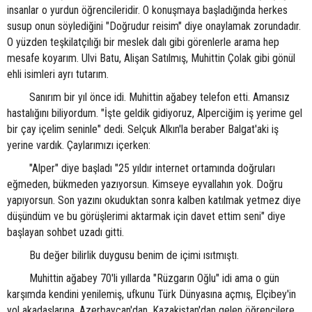
insanlar o yurdun öğrencileridir. O konuşmaya başladığında herkes
susup onun söylediğini "Doğrudur reisim" diye onaylamak zorundadır.
O yüzden teşkilatçılığı bir meslek dalı gibi görenlerle arama hep
mesafe koyarım. Ulvi Batu, Alişan Satılmış, Muhittin Çolak gibi gönül
ehli isimleri ayrı tutarım.
Sanırım bir yıl önce idi. Muhittin ağabey telefon etti. Amansız
hastalığını biliyordum. "İşte geldik gidiyoruz, Alperciğim iş yerime gel
bir çay içelim seninle" dedi. Selçuk Alkın'la beraber Balgat'aki iş
yerine vardık. Çaylarımızı içerken:
"Alper" diye başladı "25 yıldır internet ortamında doğruları
eğmeden, bükmeden yazıyorsun. Kimseye eyvallahın yok. Doğru
yapıyorsun. Son yazını okuduktan sonra kalben katılmak yetmez diye
düşündüm ve bu görüşlerimi aktarmak için davet ettim seni" diye
başlayan sohbet uzadı gitti.
Bu değer bilirlik duygusu benim de içimi ısıtmıştı.
Muhittin ağabey 70'li yıllarda "Rüzgarın Oğlu" idi ama o gün
karşımda kendini yenilemiş, ufkunu Türk Dünyasına açmış, Elçibey'in
yol akadaşlarına, Azerbaycan'dan, Kazakistan'dan gelen öğrencilere