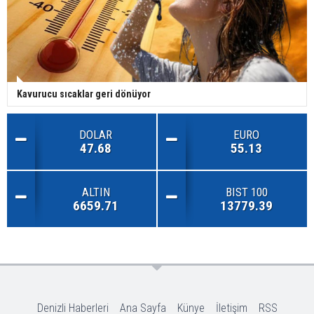
Kavurucu sıcaklar geri dönüyor
DOLAR
EURO
47.68
55.13
ALTIN
BIST 100
6659.71
13779.39
Denizli Haberleri
Ana Sayfa
Künye
İletişim
RSS