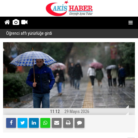
Öğrenci affı yürürlüğe girdi
B
11:12
29 Mayıs 2026