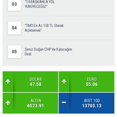
“14 BAŞKANLA YOL
03
YÜRÜYECEĞİZ”
''TMO En Az 150 TL Olarak
04
Açıklamalı''
Şeniz Doğan CHP'de Kalacağım
05
Dedi
DOLAR
EURO
47.58
55.06
ALTIN
BIST 100
6523.91
13703.13