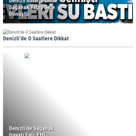
Denizli'nin İlçesinde
Sağanak Yağış Sele
Dönüştü
Denizli’de O Saatlere Dikkat
Denizli'de Sağanak
Hayatı Felç Etti