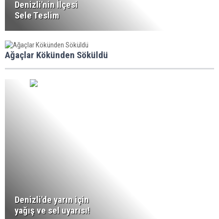
Denizli'nin İlçesi
Sele Teslim
Ağaçlar Kökünden Söküldü
Denizli'de yarın için
yağış ve sel uyarısı!