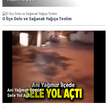
O İlçe Dolu ve Sağanak Yağışa Teslim
Ani Yağmur İlçede
Sele Yol Açtı