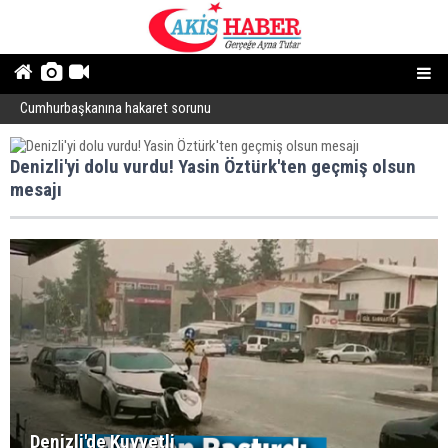
Cumhurbaşkanına hakaret sorunu
“
Denizli'yi dolu vurdu! Yasin Öztürk'ten geçmiş olsun
mesajı
Denizli'de Kuvvetli