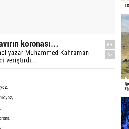
LG
avırın koronası...
A+
timci yazar Muhammed Kahraman
A-
i veriştirdi...
Iğ
yoz,
Eğ
emeyoz,
,
orona.
k,