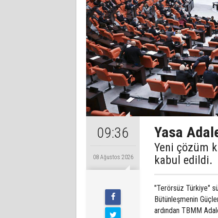
Yasa Adale
09:36
Yeni çözüm k
kabul edildi.
08 Ağustos 2026
"Terörsüz Türkiye" s
Bütünleşmenin Güçlen
ardından TBMM Adale