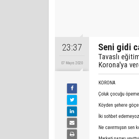
Seni gidi c
23:37
Tavaslı eği
Korona'ya verd
07 Mayıs 2020
KORONA
Çoluk çocuğu öpeme
Köyden şehere göç
İki sohbet edemeyoz
Ne cavırmışsın sen k
Marketi,pazarı unuttu