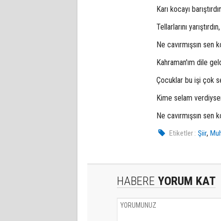
Karı kocayı barıştırdın
Tellarlarını yarıştırdın,
Ne cavırmışsın sen k
Kahraman'ım dile geld
Çocuklar bu işi çok s
Kime selam verdiyse
Ne cavırmışsın sen k
,
Etiketler :
Şiir
Mu
HABERE
YORUM KAT