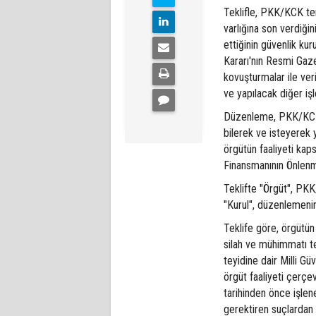
Teklifle, PKK/KCK ter
varlığına son verdiği
ettiğinin güvenlik kur
Kararı'nın Resmi Gaz
kovuşturmalar ile ver
ve yapılacak diğer iş
Düzenleme, PKK/KCK 
bilerek ve isteyerek
örgütün faaliyeti kap
Finansmanının Önlenm
Teklifte "Örgüt", PKK
"Kurul", düzenlemenin
Teklife göre, örgütün 
silah ve mühimmatı te
teyidine dair Milli G
örgüt faaliyeti çerç
tarihinden önce işle
gerektiren suçlardan 