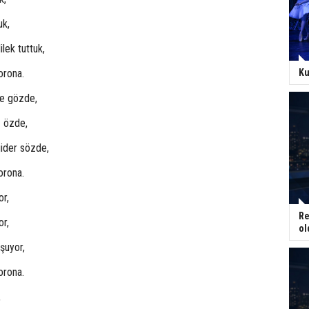
uk,
lek tuttuk,
Ku
orona.
ke gözde,
z özde,
ider sözde,
orona.
r,
Re
or,
ol
şuyor,
orona.
,