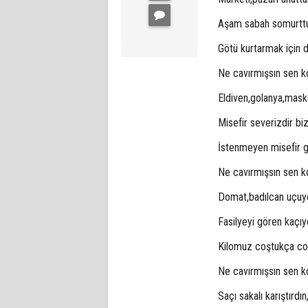
Aşam sabah somurtt
Götü kurtarmak için di
Ne cavırmışsın sen k
Eldiven,golanya,mas
Misefir severizdir bi
İstenmeyen misefir g
Ne cavırmışsın sen k
Domat,badılcan uçuyo
Fasilyeyi gören kaçıy
Kilomuz coştukça co
Ne cavırmışsın sen k
Saçı sakalı karıştırdın