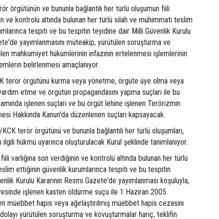
ör örgütünün ve bununla bağlantılı her türlü oluşumun fiili
nin ve kontrolü altında bulunan her türlü silah ve mühimmatı teslim
umlarınca tespiti ve bu tespitin teyidine dair Milli Güvenlik Kurulu
ete'de yayımlanmasını müteakip, yürütülen soruşturma ve
ilen mahkumiyet hükümlerinin infazının ertelenmesi işlemlerinin
lemlerin belirlenmesi amaçlanıyor.
terör örgütünü kurma veya yönetme, örgüte üye olma veya
 yardım etme ve örgütün propagandasını yapma suçları ile bu
samında işlenen suçları ve bu örgüt lehine işlenen Terörizmin
esi Hakkında Kanun'da düzenlenen suçları kapsayacak.
/KCK terör örgütünü ve bununla bağlantılı her türlü oluşumları,
 ilgili hükmü uyarınca oluşturulacak Kurul şeklinde tanımlanıyor.
fiili varlığına son verdiğinin ve kontrolü altında bulunan her türlü
slim ettiğinin güvenlik kurumlarınca tespiti ve bu tespitin
üvenlik Kurulu Kararının Resmi Gazete'de yayımlanması koşuluyla,
evesinde işlenen kasten öldürme suçu ile 1 Haziran 2005
nen müebbet hapis veya ağırlaştırılmış müebbet hapis cezasını
dolayı yürütülen soruşturma ve kovuşturmalar hariç, teklifin