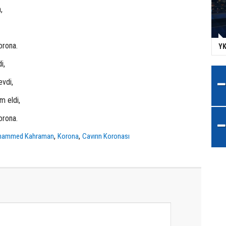
,
orona.
YK
i,
evdi,
m eldi,
orona.
,
,
hammed Kahraman
Korona
Cavırın Koronası