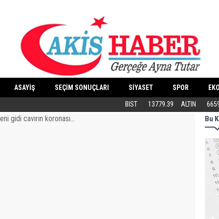
ASAYİŞ
SEÇİM SONUÇLARI
SİYASET
SPOR
EK
Butik İşletmeler E-Ticarete Başlarken 
BIST
13779.39
ALTIN
665
Bu K