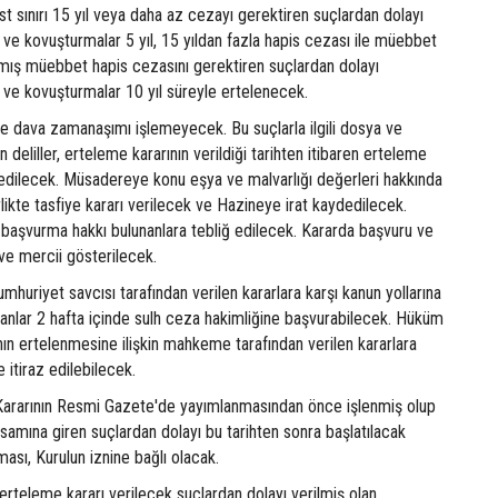
t sınırı 15 yıl veya daha az cezayı gerektiren suçlardan dolayı
ve kovuşturmalar 5 yıl, 15 yıldan fazla hapis cezası ile müebbet
ılmış müebbet hapis cezasını gerektiren suçlardan dolayı
 ve kovuşturmalar 10 yıl süreyle ertelenecek.
de dava zamanaşımı işlemeyecek. Bu suçlarla ilgili dosya ve
 deliller, erteleme kararının verildiği tarihten itibaren erteleme
dilecek. Müsadereye konu eşya ve malvarlığı değerleri hakkında
rlikte tasfiye kararı verilecek ve Hazineye irat kaydedilecek.
a başvurma hakkı bulunanlara tebliğ edilecek. Kararda başvuru ve
i ve mercii gösterilecek.
huriyet savcısı tarafından verilen kararlara karşı kanun yollarına
anlar 2 hafta içinde sulh ceza hakimliğine başvurabilecek. Hüküm
ın ertelenmesine ilişkin mahkeme tarafından verilen kararlara
e itiraz edilebilecek.
u Kararının Resmi Gazete'de yayımlanmasından önce işlenmiş olup
amına giren suçlardan dolayı bu tarihten sonra başlatılacak
ması, Kurulun iznine bağlı olacak.
rteleme kararı verilecek suçlardan dolayı verilmiş olan