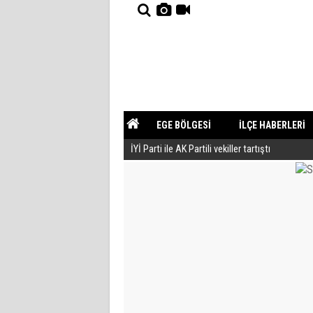
EGE BÖLGESİ
İLÇE HABERLERİ
İYİ Parti ile AK Partili vekiller tartıştı
YAZARLAR
GÜNDEM