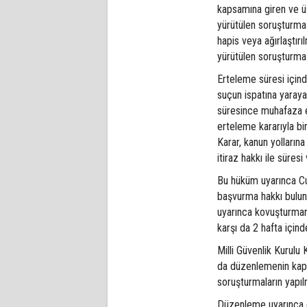
kapsamına giren ve üs
yürütülen soruşturma 
hapis veya ağırlaştır
yürütülen soruşturma
Erteleme süresi için
suçun ispatına yarayan
süresince muhafaza e
erteleme kararıyla bi
Karar, kanun yolların
itiraz hakkı ile süres
Bu hüküm uyarınca Cum
başvurma hakkı bulun
uyarınca kovuşturman
karşı da 2 hafta içind
Milli Güvenlik Kurul
da düzenlemenin kaps
soruşturmaların yapıl
Düzenleme uyarınca e