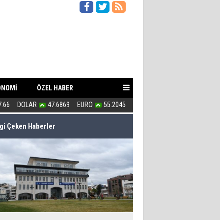
ONOMİ
ÖZEL HABER
7.66
DOLAR
47.6869
EURO
55.2045
Ümit Özdağ ''Yanlış İş Yapıyors
lgi Çeken Haberler