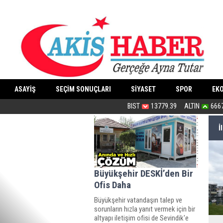
ASAYİŞ
SEÇİM SONUÇLARI
SİYASET
SPOR
EK
İzzet Ulvi Yönter sessizliğini bozdu
BIST
13779.39
ALTIN
666
İ
Büyükşehir DESKİ’den Bir
Ofis Daha
Büyükşehir vatandaşın talep ve
sorunların hızla yanıt vermek için bir
altyapı iletişim ofisi de Sevindik'e