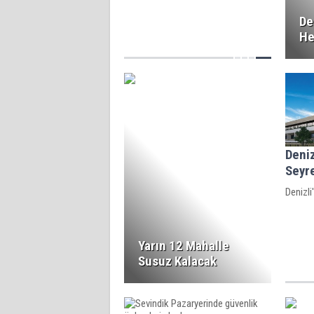
De
He
Deniz
Seyre
Denizli
Yarın 12 Mahalle
Susuz Kalacak