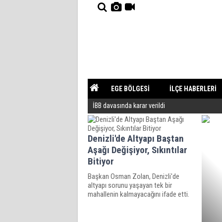
EGE BÖLGESİ
İLÇE HABERLERİ
İBB davasında karar verildi
YAZARLAR
GÜNDEM
Denizli'de Altyapı Baştan
Aşağı Değişiyor, Sıkıntılar
Bitiyor
Başkan Osman Zolan, Denizli'de
altyapı sorunu yaşayan tek bir
mahallenin kalmayacağını ifade etti.