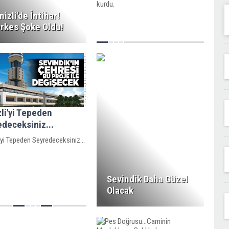
kurdu.
nizli'de İntihar!
rkes Şoke Oldu!
li'yi Tepeden
deceksiniz...
'yi Tepeden Seyredeceksiniz...
Sevindik Daha Güzel
Olacak