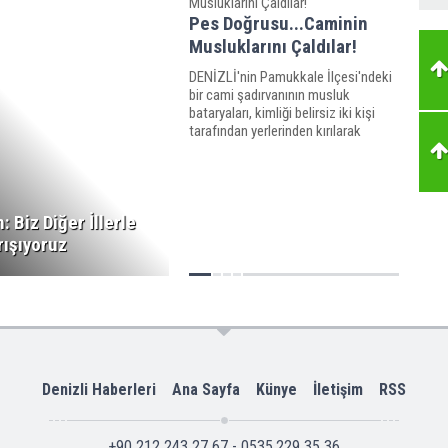
Pes Doğrusu...Caminin
Musluklarını Çaldılar!
DENİZLİ'nin Pamukkale İlçesi'ndeki
bir cami şadırvanının musluk
bataryaları, kimliği belirsiz iki kişi
tarafından yerlerinden kırılarak
çalındı.
n: Biz Diğer İllerle
rışıyoruz
Denizli Haberleri
Ana Sayfa
Künye
İletişim
RSS
+90 212 243 27 67 - 0535.229 35 36