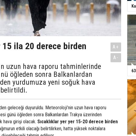
Ka
 15 ila 20 derece birden
A+
A-
nin uzun hava raporu tahminlerinde
63
nü öğleden sonra Balkanlardan
nden yurdumuza yeni soğuk hava
belirtildi.
niden geleceği duyuruldu. Meteoroloji’nin uzun hava raporu
esi günü öğleden sonra Balkanlardan Trakya üzerinden
 hava girişi olacak.
Sıcaklıklar yer yer 15-20 derece birden
ğmurun etkili olacağı belirtilirken, hatta yüksek noktalara
i
düşebileceği tahmin ediliyor.