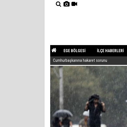
EGE BÖLGESİ
İLÇE HABERLERİ
Cumhurbaşkanına hakaret sorunu
YAZARLAR
GÜNDEM