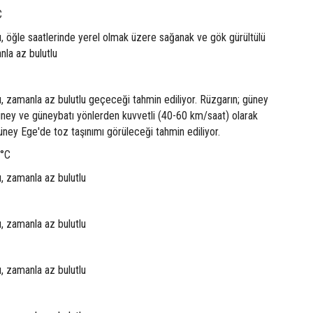
C
u, öğle saatlerinde yerel olmak üzere sağanak ve gök gürültülü
nla az bulutlu
u, zamanla az bulutlu geçeceği tahmin ediliyor. Rüzgarın; güney
üney ve güneybatı yönlerden kuvvetli (40-60 km/saat) olarak
ney Ege'de toz taşınımı görüleceği tahmin ediliyor.
6°C
u, zamanla az bulutlu
u, zamanla az bulutlu
u, zamanla az bulutlu