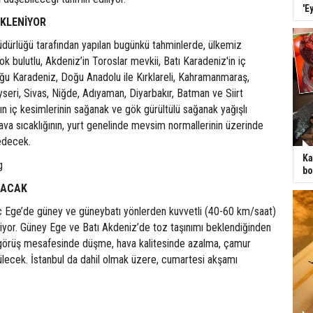
'E
EKLENİYOR
dürlüğü tarafından yapılan bugünkü tahminlerde, ülkemiz
ok bulutlu, Akdeniz’in Toroslar mevkii, Batı Karadeniz'in iç
oğu Karadeniz, Doğu Anadolu ile Kırklareli, Kahramanmaraş,
eri, Sivas, Niğde, Adıyaman, Diyarbakır, Batman ve Siirt
nın iç kesimlerinin sağanak ve gök gürültülü sağanak yağışlı
Hava sıcaklığının, yurt genelinde mevsim normallerinin üzerinde
edecek.
Ka
bo
ĞACAK
ç Ege’de güney ve güneybatı yönlerden kuvvetli (40-60 km/saat)
iyor. Güney Ege ve Batı Akdeniz’de toz taşınımı beklendiğinden
görüş mesafesinde düşme, hava kalitesinde azalma, çamur
ülecek. İstanbul da dahil olmak üzere, cumartesi akşamı