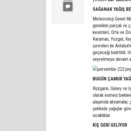
SAĞANAK YAĞIŞ B
Meteoroloji Genel Mü
genelinin parçalı ve ç
kesimleri, Orta ve D
Karaman, Yozgat, Kays
çevreleri ile Antalya'
geçeceği belirtildi. 
seyretmeye devam 
BUGÜN ÇAMUR YA
Rüzgarın, Güney ve İ
olarak esmesi beklen
ulaşımda aksamalar, 
şeklinde yağışlar gör
sıcaklıklar
KIŞ GERİ GELİYOR