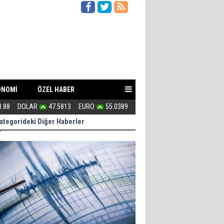
ONOMİ
ÖZEL HABER
3.88
DOLAR
47.5813
EURO
55.0389
Kahraman Türkmenler canlarını A
ategorideki Diğer Haberler