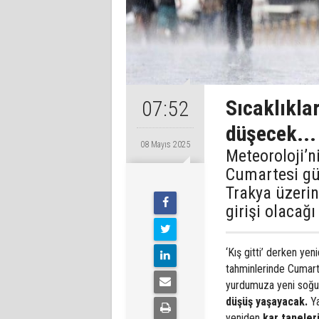
Sıcaklıklar
07:52
düşecek...
08 Mayıs 2025
Meteoroloji’
Cumartesi gü
Trakya üzeri
girişi olacağı 
‘Kış gitti’ derken ye
tahminlerinde Cumart
yurdumuza yeni soğuk
düşüş yaşayacak.
Ya
yeniden
kar taneler