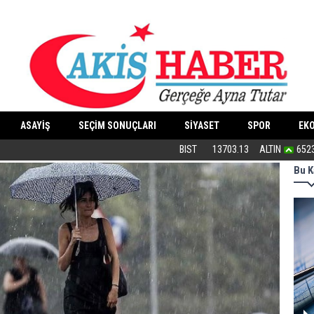
ASAYİŞ
SEÇİM SONUÇLARI
SİYASET
SPOR
EK
“Cesedimizi çiğnemeden...”
BIST
13703.13
ALTIN
652
Bu K