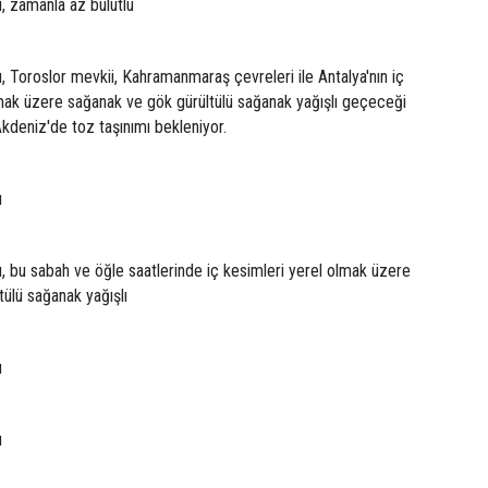
u, zamanla az bulutlu
u, Toroslor mevkii, Kahramanmaraş çevreleri ile Antalya'nın iç
lmak üzere sağanak ve gök gürültülü sağanak yağışlı geçeceği
Akdeniz'de toz taşınımı bekleniyor.
u
u, bu sabah ve öğle saatlerinde iç kesimleri yerel olmak üzere
ülü sağanak yağışlı
u
u