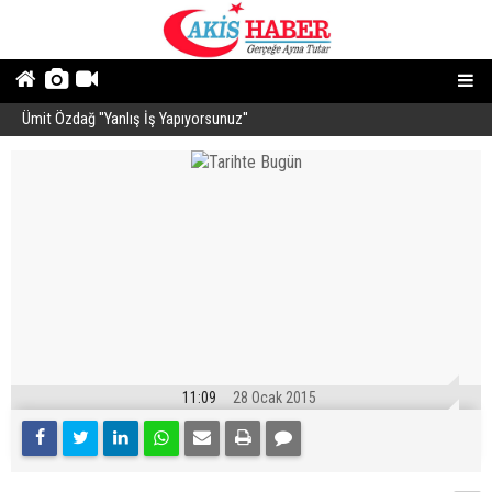
Ümit Özdağ ''Yanlış İş Yapıyorsunuz''
B
11:09
28 Ocak 2015