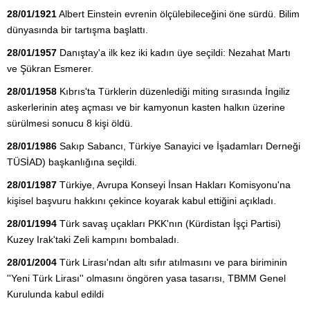
28/01/1921
Albert Einstein evrenin ölçülebileceğini öne sürdü. Bilim
dünyasında bir tartışma başlattı.
28/01/1957
Danıştay'a ilk kez iki kadın üye seçildi: Nezahat Martı
ve Şükran Esmerer.
28/01/1958
Kıbrıs'ta Türklerin düzenlediği miting sırasında İngiliz
askerlerinin ateş açması ve bir kamyonun kasten halkın üzerine
sürülmesi sonucu 8 kişi öldü.
28/01/1986
Sakıp Sabancı, Türkiye Sanayici ve İşadamları Derneği
TÜSİAD) başkanlığına seçildi.
28/01/1987
Türkiye, Avrupa Konseyi İnsan Hakları Komisyonu'na
kişisel başvuru hakkını çekince koyarak kabul ettiğini açıkladı.
28/01/1994
Türk savaş uçakları PKK'nın (Kürdistan İşçi Partisi)
Kuzey Irak'taki Zeli kampını bombaladı.
28/01/2004
Türk Lirası'ndan altı sıfır atılmasını ve para biriminin
''Yeni Türk Lirası'' olmasını öngören yasa tasarısı, TBMM Genel
Kurulunda kabul edildi