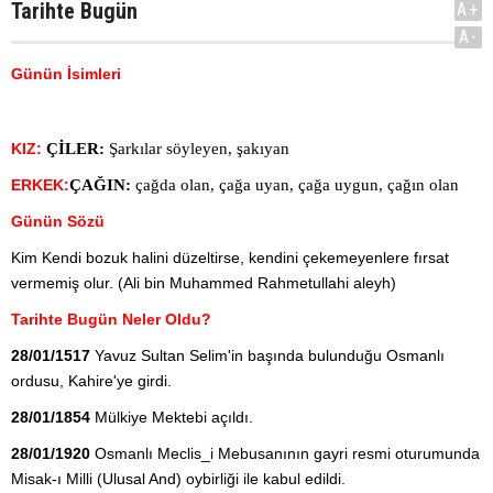
Tarihte Bugün
A+
A-
Günün İsimleri
KIZ:
ÇİLER:
Şarkılar söyleyen, şakıyan
ERKEK:
ÇAĞIN:
çağda olan, çağa uyan, çağa uygun, çağın olan
Günün Sözü
Kim Kendi bozuk halini düzeltirse, kendini çekemeyenlere fırsat
vermemiş olur. (Ali bin Muhammed Rahmetullahi aleyh)
Tarihte Bugün Neler Oldu?
28/01/1517
Yavuz Sultan Selim'in başında bulunduğu Osmanlı
ordusu, Kahire'ye girdi.
28/01/1854
Mülkiye Mektebi açıldı.
28/01/1920
Osmanlı Meclis_i Mebusanının gayri resmi oturumunda
Misak-ı Milli (Ulusal And) oybirliği ile kabul edildi.