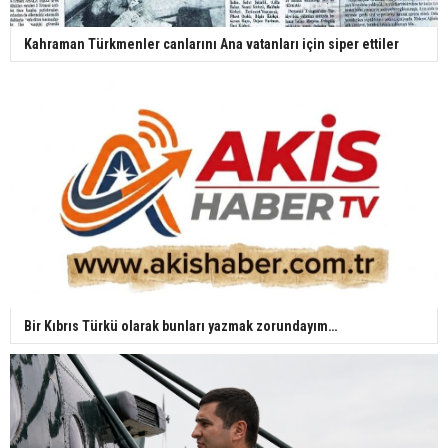
Kahraman Türkmenler canlarını Ana vatanları için siper ettiler
Bir Kıbrıs Türkü olarak bunları yazmak zorundayım…