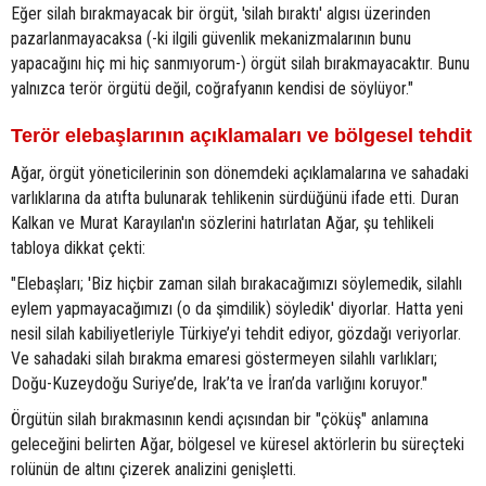
Eğer silah bırakmayacak bir örgüt, 'silah bıraktı' algısı üzerinden
pazarlanmayacaksa (-ki ilgili güvenlik mekanizmalarının bunu
yapacağını hiç mi hiç sanmıyorum-) örgüt silah bırakmayacaktır. Bunu
yalnızca terör örgütü değil, coğrafyanın kendisi de söylüyor."
Terör elebaşlarının açıklamaları ve bölgesel tehdit
Ağar, örgüt yöneticilerinin son dönemdeki açıklamalarına ve sahadaki
varlıklarına da atıfta bulunarak tehlikenin sürdüğünü ifade etti. Duran
Kalkan ve Murat Karayılan'ın sözlerini hatırlatan Ağar, şu tehlikeli
tabloya dikkat çekti:
"Elebaşları; 'Biz hiçbir zaman silah bırakacağımızı söylemedik, silahlı
eylem yapmayacağımızı (o da şimdilik) söyledik' diyorlar. Hatta yeni
nesil silah kabiliyetleriyle Türkiye’yi tehdit ediyor, gözdağı veriyorlar.
Ve sahadaki silah bırakma emaresi göstermeyen silahlı varlıkları;
Doğu-Kuzeydoğu Suriye’de, Irak’ta ve İran’da varlığını koruyor."
Örgütün silah bırakmasının kendi açısından bir "çöküş" anlamına
geleceğini belirten Ağar, bölgesel ve küresel aktörlerin bu süreçteki
rolünün de altını çizerek analizini genişletti.