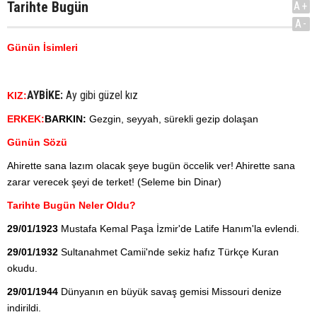
Tarihte Bugün
A+
A-
Günün İsimleri
AYBİKE:
Ay gibi güzel kız
KIZ:
ERKEK:
BARKIN:
Gezgin, seyyah, sürekli gezip dolaşan
Günün Sözü
Ahirette sana lazım olacak şeye bugün öccelik ver! Ahirette sana
zarar verecek şeyi de terket! (Seleme bin Dinar)
Tarihte Bugün Neler Oldu?
29/01/1923
Mustafa Kemal Paşa İzmir'de Latife Hanım'la evlendi.
29/01/1932
Sultanahmet Camii'nde sekiz hafız Türkçe Kuran
okudu.
29/01/1944
Dünyanın en büyük savaş gemisi Missouri denize
indirildi.