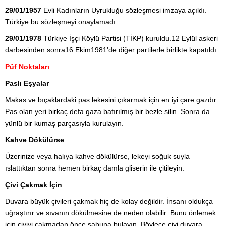
29/01/1957
Evli Kadınların Uyrukluğu sözleşmesi imzaya açıldı.
Türkiye bu sözleşmeyi onaylamadı.
29/01/1978
Türkiye İşçi Köylü Partisi (TİKP) kuruldu.12 Eylül askeri
darbesinden sonra16 Ekim1981'de diğer partilerle birlikte kapatıldı.
Püf Noktaları
Paslı Eşyalar
Makas ve bıçaklardaki pas lekesini çıkarmak için en iyi çare gazdır.
Pas olan yeri birkaç defa gaza batırılmış bir bezle silin. Sonra da
yünlü bir kumaş parçasıyla kurulayın.
Kahve Dökülürse
Üzerinize veya halıya kahve dökülürse, lekeyi soğuk suyla
ıslattıktan sonra hemen birkaç damla gliserin ile çitileyin.
Çivi Çakmak İçin
Duvara büyük çivileri çakmak hiç de kolay değildir. İnsanı oldukça
uğraştırır ve sıvanın dökülmesine de neden olabilir. Bunu önlemek
için çiviyi çakmadan önce sabuna bulayın. Böylece çivi duvara