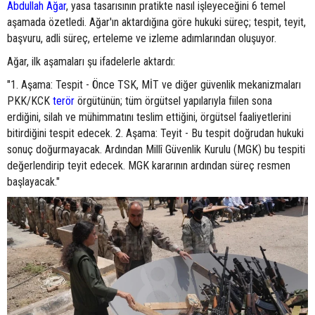
Abdullah Ağar
, yasa tasarısının pratikte nasıl işleyeceğini 6 temel
aşamada özetledi. Ağar'ın aktardığına göre hukuki süreç; tespit, teyit,
başvuru, adli süreç, erteleme ve izleme adımlarından oluşuyor.
Ağar, ilk aşamaları şu ifadelerle aktardı:
"1. Aşama: Tespit - Önce TSK, MİT ve diğer güvenlik mekanizmaları
PKK/KCK
terör
örgütünün; tüm örgütsel yapılarıyla fiilen sona
erdiğini, silah ve mühimmatını teslim ettiğini, örgütsel faaliyetlerini
bitirdiğini tespit edecek. 2. Aşama: Teyit - Bu tespit doğrudan hukuki
sonuç doğurmayacak. Ardından Millî Güvenlik Kurulu (MGK) bu tespiti
değerlendirip teyit edecek. MGK kararının ardından süreç resmen
başlayacak."