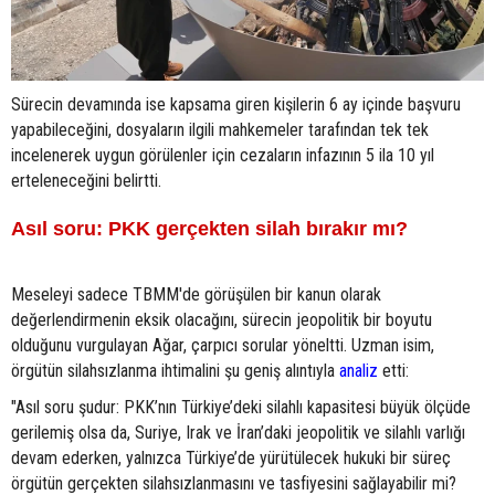
Sürecin devamında ise kapsama giren kişilerin 6 ay içinde başvuru
yapabileceğini, dosyaların ilgili mahkemeler tarafından tek tek
incelenerek uygun görülenler için cezaların infazının 5 ila 10 yıl
erteleneceğini belirtti.
Asıl soru: PKK gerçekten silah bırakır mı?
Meseleyi sadece TBMM'de görüşülen bir kanun olarak
değerlendirmenin eksik olacağını, sürecin jeopolitik bir boyutu
olduğunu vurgulayan Ağar, çarpıcı sorular yöneltti. Uzman isim,
örgütün silahsızlanma ihtimalini şu geniş alıntıyla
analiz
etti:
"Asıl soru şudur: PKK’nın Türkiye’deki silahlı kapasitesi büyük ölçüde
gerilemiş olsa da, Suriye, Irak ve İran’daki jeopolitik ve silahlı varlığı
devam ederken, yalnızca Türkiye’de yürütülecek hukuki bir süreç
örgütün gerçekten silahsızlanmasını ve tasfiyesini sağlayabilir mi?