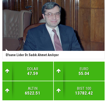
Efsane Lider Dr.Sadık Ahmet Anılıyor
DOLAR
EURO
47.59
55.04
ALTIN
BIST 100
6522.51
13782.42