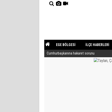
EGE BÖLGESİ
İLÇE HABERLERİ
Cumhurbaşkanına hakaret sorunu
YAZARLAR
GÜNDEM