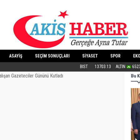
ASAYİŞ
SEÇİM SONUÇLARI
SİYASET
SPOR
EK
“Cesedimizi çiğnemeden...”
BIST
13703.13
ALTIN
652
Bu K