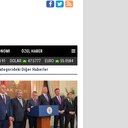
ONOMİ
ÖZEL HABER
3.91
DOLAR
47.5777
EURO
55.0584
Kahraman Türkmenler canlarını A
ategorideki Diğer Haberler