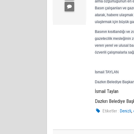
alma özgürlüğünün en etk
Basın çalışanları ve gaz
atarak, habere ulaşmak ve
ulaştırmak için büyük gay
Basının kısıtlandığı ve z
gazetecilik mesleğinin 
veren yerel ve ulusal ba
özverili çalışmalarla sağ
İsmail TAYLAN
Dazkırı Belediye Başkan
İsmail Taylan
Dazkırı Belediye Baş
,
Etiketler :
Denizli