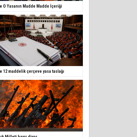
te O Yasanın Madde Madde İçeriği
te 12 maddelik çerçeve yasa taslağı
rk Milleti hayır diyor