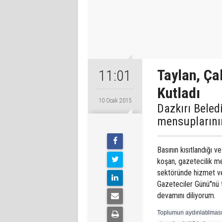
Taylan, Ça
11:01
Kutladı
10 Ocak 2015
Dazkırı Beled
mensuplarının
Basının kısıtlandığı v
koşan, gazetecilik m
sektöründe hizmet ver
Gazeteciler Günü''nü t
devamını diliyorum.
Toplumun aydınlatılması