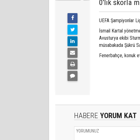
0'lık skorla m
UEFA Şampiyonlar Lig
İsmail Kartal yönetme
Avusturya ekibi Sturm
müsabakada Şükrü Sar
Fenerbahçe, konuk ett
HABERE
YORUM KAT