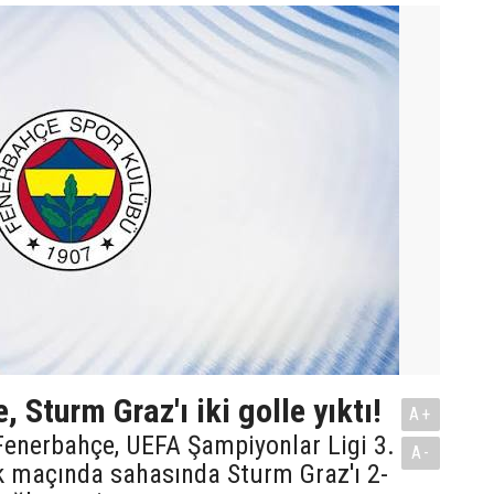
 Sturm Graz'ı iki golle yıktı!
A+
Fenerbahçe, UEFA Şampiyonlar Ligi 3.
A-
k maçında sahasında Sturm Graz'ı 2-