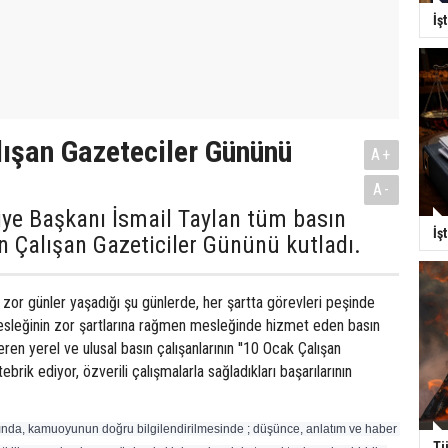
İş
lışan Gazeteciler Gününü
A+
A-
iye Başkanı İsmail Taylan tüm basın
İş
 Çalışan Gazeticiler Gününü kutladı.
e zor günler yaşadığı şu günlerde, her şartta görevleri peşinde
esleğinin zor şartlarına rağmen mesleğinde hizmet eden basın
en yerel ve ulusal basın çalışanlarının ''10 Ocak Çalışan
ebrik ediyor, özverili çalışmalarla sağladıkları başarılarının
nda, kamuoyunun doğru bilgilendirilmesinde ; düşünce, anlatım ve haber 
Tü