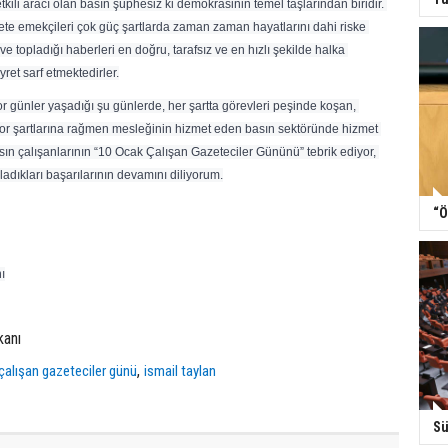
ili aracı olan basın şüphesiz ki demokrasinin temel taşlarından biridir. 
ete emekçileri çok güç şartlarda zaman zaman hayatlarını dahi riske 
 topladığı haberleri en doğru, tarafsız ve en hızlı şekilde halka 
ret sarf etmektedirler.
or günler yaşadığı şu günlerde, her şartta görevleri peşinde koşan, 
zor şartlarına rağmen mesleğinin hizmet eden basın sektöründe hizmet 
sın çalışanlarının “10 Ocak Çalışan Gazeteciler Gününü” tebrik ediyor, 
ladıkları başarılarının devamını diliyorum.
“Ö
ı
kanı
,
çalışan gazeteciler günü
ismail taylan
Sü