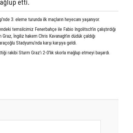
ağlup etti.
i’nde 3. eleme turunda ilk maçların heyecanı yaşanıyor.
ndeki temsilcimiz Fenerbahçe ile Fabio Ingolitsch’in çalıştırdığı
 Graz, İngiliz hakem Chris Kavanagh’ın düdük çaldığı
açoğlu Stadyumu’nda karşı karşıya geldi.
iği rakibi Sturm Graz'ı 2-0'lık skorla mağlup etmeyi başardı.