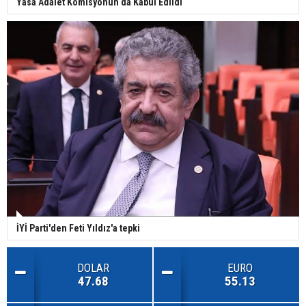
Yasa Adalet Komisyonun da Kabul Edildi
İYİ Parti'den Feti Yıldız'a tepki
DOLAR
EURO
47.68
55.13