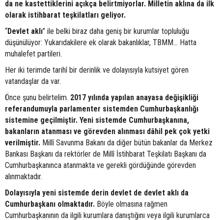
da ne kastettiklerini açıkça belirtmiyorlar. Milletin aklına da ilk
olarak istihbarat teşkilatları geliyor.
“
Devlet aklı
” ile belki biraz daha geniş bir kurumlar topluluğu
düşünülüyor: Yukarıdakilere ek olarak bakanlıklar, TBMM… Hatta
muhalefet partileri.
Her iki terimde tarihî bir derinlik ve dolayısıyla kutsiyet gören
vatandaşlar da var.
Önce şunu belirtelim.
2017 yılında yapılan anayasa değişikliği
referandumuyla parlamenter sistemden Cumhurbaşkanlığı
sistemine geçilmiştir. Yeni sistemde Cumhurbaşkanına,
bakanların atanması ve görevden alınması dâhil pek çok yetki
verilmiştir.
Millî Savunma Bakanı da diğer bütün bakanlar da Merkez
Bankası Başkanı da rektörler de Millî İstihbarat Teşkilatı Başkanı da
Cumhurbaşkanınca atanmakta ve gerekli gördüğünde görevden
alınmaktadır.
Dolayısıyla yeni sistemde derin devlet de devlet aklı da
Cumhurbaşkanı olmaktadır.
Böyle olmasına rağmen
Cumhurbaşkanının da ilgili kurumlara danıştığını veya ilgili kurumlarca