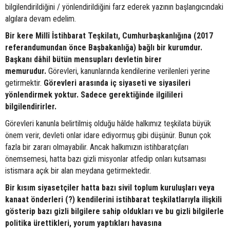
bilgilendirildiğini / yönlendirildiğini farz ederek yazının başlangıcındaki
algılara devam edelim.
Bir kere Millî İstihbarat Teşkilatı, Cumhurbaşkanlığına (2017
referandumundan önce Başbakanlığa) bağlı bir kurumdur.
Başkanı dâhil bütün mensupları devletin birer
memurudur.
Görevleri, kanunlarında kendilerine verilenleri yerine
getirmektir.
Görevleri arasında iç siyaseti ve siyasileri
yönlendirmek yoktur. Sadece gerektiğinde ilgilileri
bilgilendirirler.
Görevleri kanunla belirtilmiş olduğu hâlde halkımız teşkilata büyük
önem verir, devleti onlar idare ediyormuş gibi düşünür. Bunun çok
fazla bir zararı olmayabilir. Ancak halkımızın istihbaratçıları
önemsemesi, hatta bazı gizli misyonlar atfedip onları kutsaması
istismara açık bir alan meydana getirmektedir.
Bir kısım siyasetçiler hatta bazı sivil toplum kuruluşları veya
kanaat önderleri (?) kendilerini istihbarat teşkilatlarıyla ilişkili
gösterip bazı gizli bilgilere sahip oldukları ve bu gizli bilgilerle
politika ürettikleri, yorum yaptıkları havasına