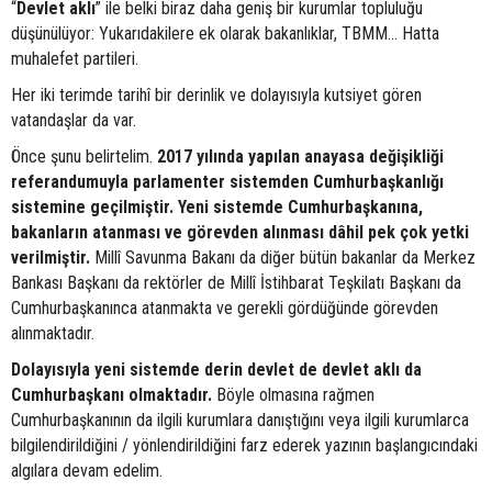
“
Devlet aklı
” ile belki biraz daha geniş bir kurumlar topluluğu
düşünülüyor: Yukarıdakilere ek olarak bakanlıklar, TBMM… Hatta
muhalefet partileri.
Her iki terimde tarihî bir derinlik ve dolayısıyla kutsiyet gören
vatandaşlar da var.
Önce şunu belirtelim.
2017 yılında yapılan anayasa değişikliği
referandumuyla parlamenter sistemden Cumhurbaşkanlığı
sistemine geçilmiştir. Yeni sistemde Cumhurbaşkanına,
bakanların atanması ve görevden alınması dâhil pek çok yetki
verilmiştir.
Millî Savunma Bakanı da diğer bütün bakanlar da Merkez
Bankası Başkanı da rektörler de Millî İstihbarat Teşkilatı Başkanı da
Cumhurbaşkanınca atanmakta ve gerekli gördüğünde görevden
alınmaktadır.
Dolayısıyla yeni sistemde derin devlet de devlet aklı da
Cumhurbaşkanı olmaktadır.
Böyle olmasına rağmen
Cumhurbaşkanının da ilgili kurumlara danıştığını veya ilgili kurumlarca
bilgilendirildiğini / yönlendirildiğini farz ederek yazının başlangıcındaki
algılara devam edelim.