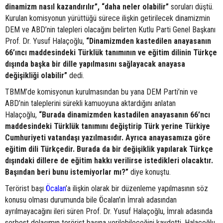
dinamizm nasıl kazandırılır”, “daha neler olabilir”
soruları düştü.
Kurulan komisyonun yürüttüğü sürece ilişkin getirilecek dinamizmin
DEM ve ABD’nin talepleri olacağını belirten Kutlu Parti Genel Başkanı
Prof. Dr. Yusuf Halaçoğlu,
“Dinamizmden kastedilen anayasanın
66’ıncı maddesindeki Türklük tanımının ve eğitim dilinin Türkçe
dışında başka bir dille yapılmasını sağlayacak anayasa
değişikliği olabilir”
dedi.
TBMM’de komisyonun kurulmasından bu yana DEM Parti’nin ve
ABD’nin taleplerini sürekli kamuoyuna aktardığını anlatan
Halaçoğlu,
“Burada dinamizmden kastadilen anayasanın 66’ncı
maddesindeki Türklük tanımını değiştirip Türk yerine Türkiye
Cumhuriyeti vatandaşı yazılmasıdır. Ayrıca anayasamıza göre
eğitim dili Türkçedir. Burada da bir değişiklik yapılarak Türkçe
dışındaki dillere de eğitim hakkı verilirse istedikleri olacaktır.
Başından beri bunu istemiyorlar mı?”
diye konuştu.
Terörist başı
Öcalan
’a ilişkin olarak bir düzenleme yapılmasının söz
konusu olması durumunda bile Öcalan’ın İmralı adasından
ayrılmayacağını ileri süren Prof. Dr. Yusuf Halaçoğlu, İmralı adasında
serbest dolaşımın terörist başına verilebileceğini kaydetti. Halaçoğlu,