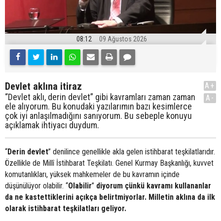
08:12
09 Ağustos 2026
Devlet aklına itiraz
A+
“Devlet aklı, derin devlet” gibi kavramları zaman zaman
A-
ele alıyorum. Bu konudaki yazılarımın bazı kesimlerce
çok iyi anlaşılmadığını sanıyorum. Bu sebeple konuyu
açıklamak ihtiyacı duydum.
“
Derin devlet
” denilince genellikle akla gelen istihbarat teşkilatlarıdır.
Özellikle de Millî İstihbarat Teşkilatı. Genel Kurmay Başkanlığı, kuvvet
komutanlıkları, yüksek mahkemeler de bu kavramın içinde
düşünülüyor olabilir. “
Olabilir
”
diyorum çünkü kavramı kullananlar
da ne kastettiklerini açıkça belirtmiyorlar. Milletin aklına da ilk
olarak istihbarat teşkilatları geliyor.