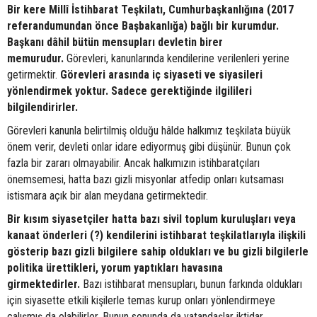
Bir kere Millî İstihbarat Teşkilatı, Cumhurbaşkanlığına (2017
referandumundan önce Başbakanlığa) bağlı bir kurumdur.
Başkanı dâhil bütün mensupları devletin birer
memurudur.
Görevleri, kanunlarında kendilerine verilenleri yerine
getirmektir.
Görevleri arasında iç siyaseti ve siyasileri
yönlendirmek yoktur. Sadece gerektiğinde ilgilileri
bilgilendirirler.
Görevleri kanunla belirtilmiş olduğu hâlde halkımız teşkilata büyük
önem verir, devleti onlar idare ediyormuş gibi düşünür. Bunun çok
fazla bir zararı olmayabilir. Ancak halkımızın istihbaratçıları
önemsemesi, hatta bazı gizli misyonlar atfedip onları kutsaması
istismara açık bir alan meydana getirmektedir.
Bir kısım siyasetçiler hatta bazı sivil toplum kuruluşları veya
kanaat önderleri (?) kendilerini istihbarat teşkilatlarıyla ilişkili
gösterip bazı gizli bilgilere sahip oldukları ve bu gizli bilgilerle
politika ürettikleri, yorum yaptıkları havasına
girmektedirler.
Bazı istihbarat mensupları, bunun farkında oldukları
için siyasette etkili kişilerle temas kurup onları yönlendirmeye
çalışmış da olabilirler. Bunun sonunda da vatandaşlar iktidar