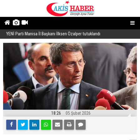
YENİ Parti Manisa İl Başkanı İlksen Özalper tutuklandı
A
18:26
05 Şubat 2026