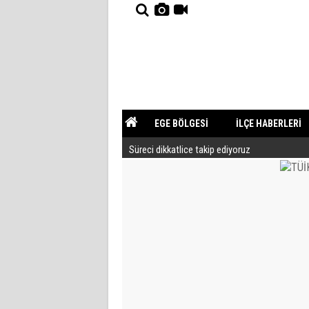
EGE BÖLGESİ
İLÇE HABERLERİ
Süreci dikkatlice takip ediyoruz
YAZARLAR
GÜNDEM