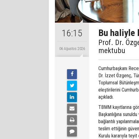
Bu haliyle
16:15
Prof. Dr. Özg
mektubu
06 Ağustos 2026
Cumhurbaşkanı Recep
Dr. İzzet Özgenç, Tür
Toplumsal Bütünleşme
eleştirilerini Cumhu
açıkladı.
TBMM kayıtlarına gör
Başkanlığına sunuldu
bağlantılı yapılanmala
teslim ettiğinin güve
Kurulu kararıyla teyi