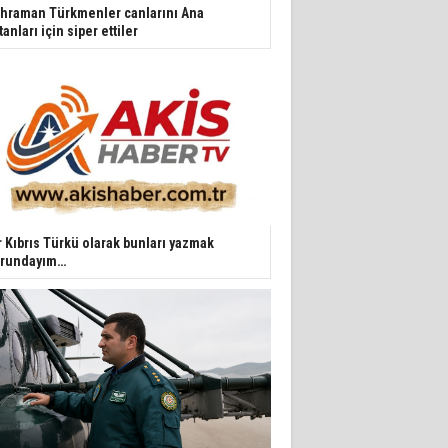
hraman Türkmenler canlarını Ana
tanları için siper ettiler
r Kıbrıs Türkü olarak bunları yazmak
rundayım…