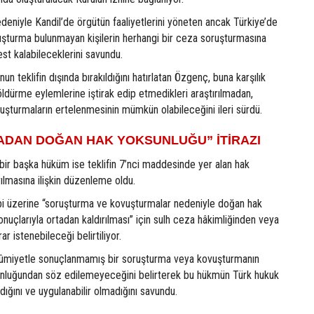
eniyle Kandil’de örgütün faaliyetlerini yöneten ancak Türkiye’de
uşturma bulunmayan kişilerin herhangi bir ceza soruşturmasına
st kalabileceklerini savundu.
 teklifin dışında bırakıldığını hatırlatan Özgenç, buna karşılık
 öldürme eylemlerine iştirak edip etmedikleri araştırılmadan,
ruşturmaların ertelenmesinin mümkün olabileceğini ileri sürdü.
DAN DOĞAN HAK YOKSUNLUĞU” İTİRAZI
 bir başka hüküm ise teklifin 7’nci maddesinde yer alan hak
rılmasına ilişkin düzenleme oldu.
ebi üzerine “soruşturma ve kovuşturmalar nedeniyle doğan hak
uçlarıyla ortadan kaldırılması” için sulh ceza hâkimliğinden veya
r istenebileceği belirtiliyor.
miyetle sonuçlanmamış bir soruşturma veya kovuşturmanın
nluğundan söz edilemeyeceğini belirterek bu hükmün Türk hukuk
ğını ve uygulanabilir olmadığını savundu.