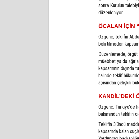
sonra Kurulun talebiyl
düzenleniyor.
ÖCALAN İÇİN 
Özgenç, teklifin Abd
belirtilmeden kapsam 
Düzenlemede, örgüt f
müebbet ya da ağırla
kapsamının dışında t
halinde teklif hüküml
açısından çelişkili bul
KANDİL’DEKİ 
Özgenç, Türkiye’de h
bakımından teklifin ci
Teklifin 3’üncü madd
kapsamda kalan suçla
Yardımcısı başkanlığı