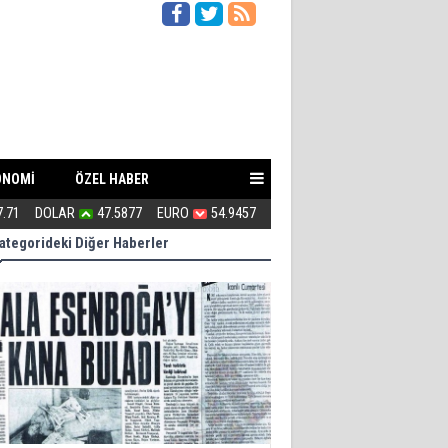
ONOMİ
ÖZEL HABER
7.71
DOLAR
47.5877
EURO
54.9457
Denizli’de CNC Freze ile Hassa
ategorideki Diğer Haberler