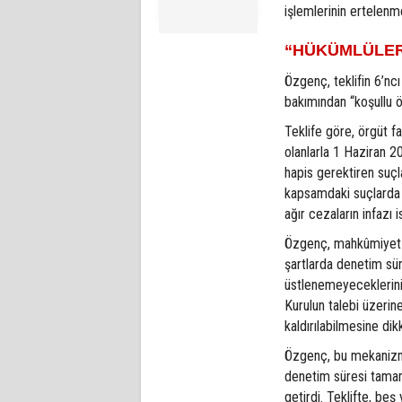
işlemlerinin ertelenm
“HÜKÜMLÜLER
Özgenç, teklifin 6’n
bakımından “koşullu öz
Teklife göre, örgüt 
olanlarla 1 Haziran 
hapis gerektiren suç
kapsamdaki suçlarda t
ağır cezaların infazı 
Özgenç, mahkûmiyet ka
şartlarda denetim sü
üstlenemeyeceklerini 
Kurulun talebi üzeri
kaldırılabilmesine dik
Özgenç, bu mekanizmay
denetim süresi tamam
getirdi. Teklifte, beş