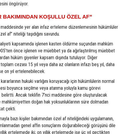
esini öngörüyor.
 BAKIMINDAN KOŞULLU ÖZEL AF”
cı maddesinde yer alan infaz erteleme düzenlemesinin hükümlüler
el af” niteliği taşıdığını savundu.
faaliyeti kapsamında işlenen kasten öldürme suçundan mahkûm
2005’ten önce işlenen ve müebbet ya da ağırlaştırılmış müebbet
lardan hüküm giyenler kapsam dışında tutuluyor. Diğer
oplam cezası 15 yıl veya daha az olanların infazı beş yıl, daha
ise on yıl ertelenebilecek.
rarlarının hukuki varlığını koruyacağı için hükümlülerin normal
resi boyunca seçilme veya atanma yoluyla kamu görevi
belirtti. Ancak teklifin 7’nci maddesine göre oluşturulacak
ne mahkûmiyetten doğan hak yoksunluklarının süre dolmadan
kat çekti.
la bazı kişiler bakımından özel af niteliğindeki uygulamanın,
lanmadan genel affın sonuçlarını doğurabileceği görüşünü dile
 yıllık ertelemede iki; on yıllık ertelemede ise üç yıl geçtikten