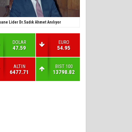
sane Lider Dr.Sadık Ahmet Anılıyor
DOLAR
EURO
47.59
54.95
ALTIN
BIST 100
6477.71
13798.82