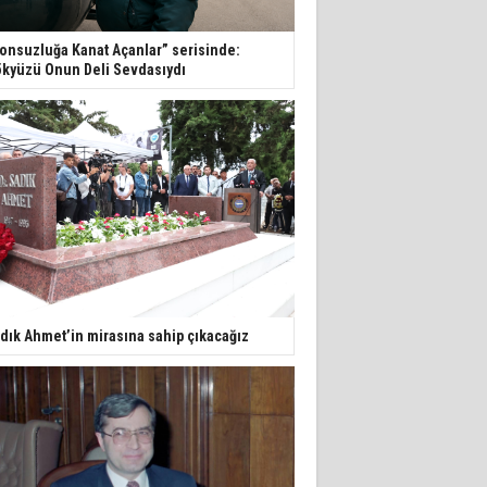
onsuzluğa Kanat Açanlar” serisinde:
kyüzü Onun Deli Sevdasıydı
dık Ahmet’in mirasına sahip çıkacağız