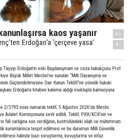
 kanunlaşırsa kaos yaşanır
A+
enç’ten Erdoğan’a ‘çerçeve yasa’
A-
 Tayyip Erdoğan'ın eski Başdanışmanı ve ceza hukukçusu Prof.
kiye Büyük Millet Meclisi’ne sunulan “Millî Dayanışma ve
nin Güçlendirilmesine Dair Kanun Teklifi”ne yönelik hukuki
rbaşkanı Erdoğan’a hitaben kaleme aldığı mektupla kamuoyuna
e 2/3793 esas numaralı teklif, 5 Ağustos 2026’da Meclis
 ve Adalet Komisyonuna sevk edildi. Teklif; PKK/KCK’nin ve
rın fiilî varlığına son verdiğinin, kontrolündeki silah ve mühimmatı
nlik kurumlarınca tespit edilmesi ve bu durumun Millî Güvenlik
t edilmesi halinde bazı soruşturma, kovuşturma ve infaz