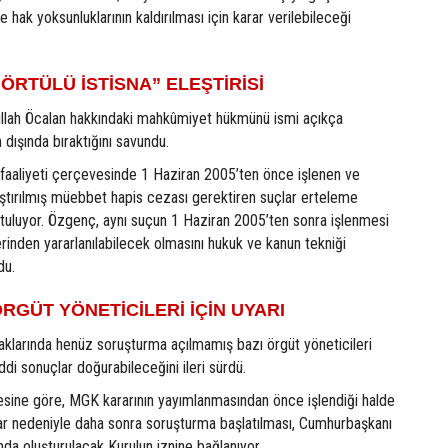
e hak yoksunluklarının kaldırılması için karar verilebileceği
“ÖRTÜLÜ İSTİSNA” ELEŞTİRİSİ
ullah Öcalan hakkındaki mahkûmiyet hükmünü ismi açıkça
dışında bıraktığını savundu.
aaliyeti çerçevesinde 1 Haziran 2005’ten önce işlenen ve
ştırılmış müebbet hapis cezası gerektiren suçlar erteleme
utuluyor. Özgenç, aynı suçun 1 Haziran 2005’ten sonra işlenmesi
erinden yararlanılabilecek olmasını hukuk ve kanun tekniği
du.
ÖRGÜT YÖNETİCİLERİ İÇİN UYARI
aklarında henüz soruşturma açılmamış bazı örgüt yöneticileri
ddi sonuçlar doğurabileceğini ileri sürdü.
esine göre, MGK kararının yayımlanmasından önce işlendiği halde
r nedeniyle daha sonra soruşturma başlatılması, Cumhurbaşkanı
nda oluşturulacak Kurulun iznine bağlanıyor.