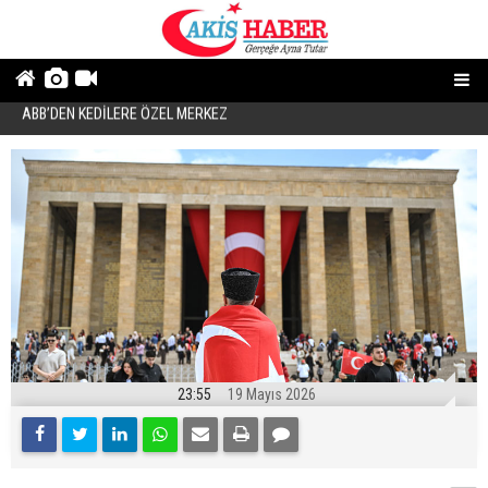
Teröriste gösterilen toleransı beklerdim!
Ö
23:55
19 Mayıs 2026