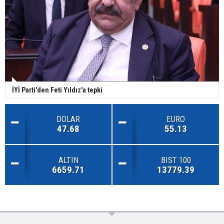
İYİ Parti'den Feti Yıldız'a tepki
DOLAR
EURO
47.68
55.13
ALTIN
BIST 100
6659.71
13779.39