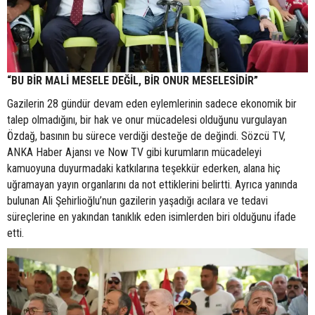
“BU BİR MALİ MESELE DEĞİL, BİR ONUR MESELESİDİR”
Gazilerin 28 gündür devam eden eylemlerinin sadece ekonomik bir
talep olmadığını, bir hak ve onur mücadelesi olduğunu vurgulayan
Özdağ, basının bu sürece verdiği desteğe de değindi. Sözcü TV,
ANKA Haber Ajansı ve Now TV gibi kurumların mücadeleyi
kamuoyuna duyurmadaki katkılarına teşekkür ederken, alana hiç
uğramayan yayın organlarını da not ettiklerini belirtti. Ayrıca yanında
bulunan Ali Şehirlioğlu’nun gazilerin yaşadığı acılara ve tedavi
süreçlerine en yakından tanıklık eden isimlerden biri olduğunu ifade
etti.