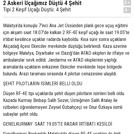
2 Askeri Uçağımız Düştü 4 Şehit
A+
Tipi 2 Keşif Uçağı Düştü: 4 Şehit
A-
Malatya’da konuşlu 7’inci Ana Jet Üssünden planlı gece uçuş eğitimi
için akşam saat 18.07’de kalkan 2 RF-4E keşif uçağı ile saat 19.05’te
irtibat kesilince uçaklar radarda kayboldu. Kısa süre sonra uçakların
Akçadağ ilçesi Ekinciler mevkiinde düştüğü belirlendi. Kaza üzerine
bölgeye Malatya, Diyarbakır ve Elazığ'dan AFAD ekipleri ile itfaiye ve
ambulanslar sevk edildi. Jandarma ve AFAD ekiplerinin yaptığı
aramalarda uçakların enkazının Ekinciler mevkiinde tepe bölgede
bulundu. Arazi taraması sırasında 4 pilotun cenazesine ulaşıldı.
ŞEHİT PİLOTLARIN İSİMLERİ BELLİ OLDU
Düşen RF-4E tipi uçaklarda şehit düşen pilotların isimleri belli oldu.
Kazada Kurmay Binbaşı Salih Sezer, Üsteğmen Salih Atalay ile
rütbeleri öğrenilemeyen Zeynel Özbahçeçi ve Onur Özkaya isimli
subaylar şehit oldu.
GENELKURMAY: SAAT 19.05'TE RADAR İRTİBATI KESİLDİ
Genelkurmay Başkanlığı Malatya'da düşen RF-4E uçakları ile ilgili