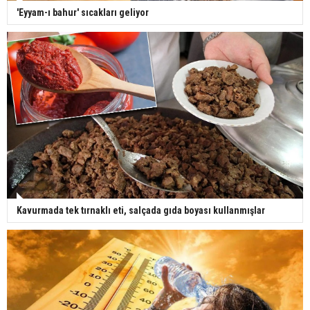
'Eyyam-ı bahur' sıcakları geliyor
Kavurmada tek tırnaklı eti, salçada gıda boyası kullanmışlar