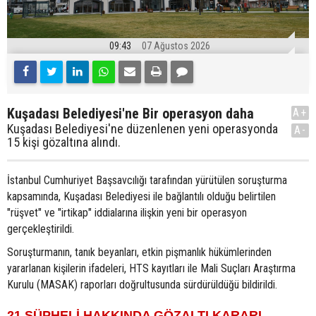
09:43
07 Ağustos 2026
Kuşadası Belediyesi'ne Bir operasyon daha
A+
Kuşadası Belediyesi'ne düzenlenen yeni operasyonda
A-
15 kişi gözaltına alındı.
İstanbul Cumhuriyet Başsavcılığı tarafından yürütülen soruşturma
kapsamında, Kuşadası Belediyesi ile bağlantılı olduğu belirtilen
"rüşvet" ve "irtikap" iddialarına ilişkin yeni bir operasyon
gerçekleştirildi.
Soruşturmanın, tanık beyanları, etkin pişmanlık hükümlerinden
yararlanan kişilerin ifadeleri, HTS kayıtları ile Mali Suçları Araştırma
Kurulu (MASAK) raporları doğrultusunda sürdürüldüğü bildirildi.
21 ŞÜPHELİ HAKKINDA GÖZALTI KARARI