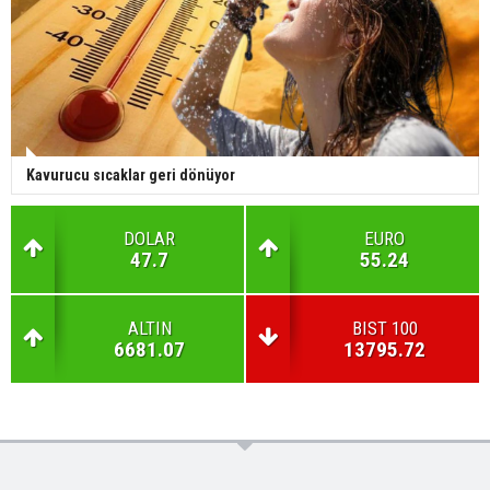
Kavurucu sıcaklar geri dönüyor
DOLAR
EURO
47.7
55.24
ALTIN
BIST 100
6681.07
13795.72