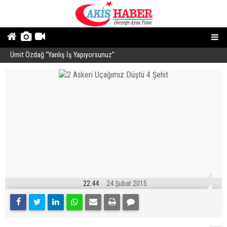
Ümit Özdağ ''Yanlış İş Yapıyorsunuz''
B
22:44
24 Şubat 2015