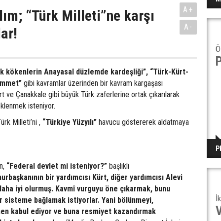
A+
lım; “Türk Milleti”ne karşı
A-
ar!
Ö
ik kökenlerin Anayasal düzlemde kardeşliği”,
“Türk-Kürt-
ümmet”
gibi kavramlar üzerinden bir kavram kargaşası
rt ve Çanakkale gibi büyük Türk zaferlerine ortak çıkarılarak
eklenmek isteniyor.
rk Milleti’ni ,
“Türkiye Yüzyılı”
havucu göstererek aldatmaya
P
n,
“Federal devlet mi isteniyor?”
başlıklı
urbaşkanının bir yardımcısı Kürt, diğer yardımcısı Alevi
 daha iyi olurmuş. Kavmî vurguyu öne çıkarmak, bunu
İ
ir sisteme bağlamak istiyorlar. Yani bölünmeyi,
en kabul ediyor ve buna resmiyet kazandırmak