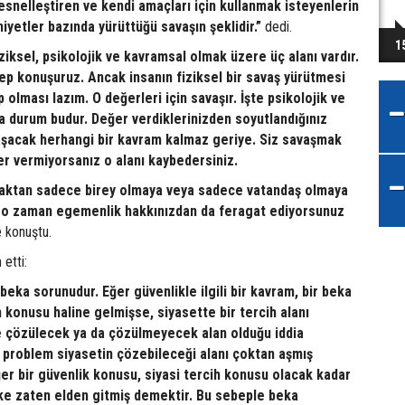
esnelleştiren ve kendi amaçları için kullanmak isteyenlerin
yetler bazında yürüttüğü savaşın şeklidir.”
dedi.
1
iziksel, psikolojik ve kavramsal olmak üzere üç alanı vardır.
hep konuşuruz. Ancak insanın fiziksel bir savaş yürütmesi
 olması lazım. O değerleri için savaşır. İşte psikolojik ve
a durum budur. Değer verdiklerinizden soyutlandığınız
aşacak herhangi bir kavram kalmaz geriye. Siz savaşmak
er vermiyorsanız o alanı kaybedersiniz.
maktan sadece birey olmaya veya sadece vatandaş olmaya
z o zaman egemenlik hakkınızdan da feragat ediyorsunuz
 konuştu.
etti:
beka sorunudur. Eğer güvenlikle ilgili bir kavram, bir beka
 konusu haline gelmişse, siyasette bir tercih alanı
e çözülecek ya da çözülmeyecek alan olduğu iddia
u problem siyasetin çözebileceği alanı çoktan aşmış
er bir güvenlik konusu, siyasi tercih konusu olacak kadar
ke zaten elden gitmiş demektir. Bu sebeple beka