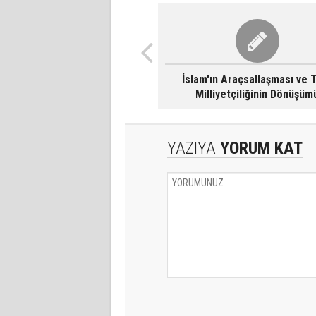
İslam'ın Araçsallaşması ve 
Milliyetçiliğinin Dönüşüm
YAZIYA
YORUM KAT