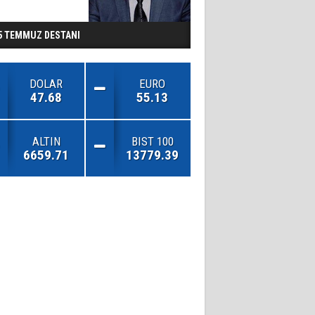
5 TEMMUZ DESTANI
DOLAR
EURO
47.68
55.13
ALTIN
BIST 100
6659.71
13779.39