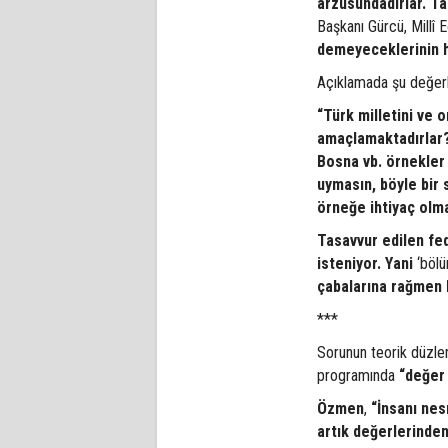
arzusundadırlar. Ta
Başkanı Gürcü, Millî 
demeyeceklerinin hi
Açıklamada şu değerl
“Türk milletini ve 
amaçlamaktadırlar? 
Bosna vb. örnekler
uymasın, böyle bir 
örneğe ihtiyaç olmad
Tasavvur edilen fe
isteniyor. Yani
‘bölü
çabalarına rağmen b
***
Sorunun teorik düzle
programında
“değer 
Özmen
,
“İnsanı nes
artık değerlerinden