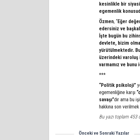
kesinlikle bir siyas
egemenlik konusud
Özmen
, “
Eğer değer
edersiniz ve başkala
İşte bugün bu zihin
devlete, bizim olma
yürütülmektedir. B
üzerindeki varoluş 
varmamız ve bunu i
***
“Politik psikoloji”
yö
egemenliğine karşı
“
savaşı”
dır ama bu iş
hakkına son verilmek 
Bu yazı toplam 453 
Önceki ve Sonraki Yazılar