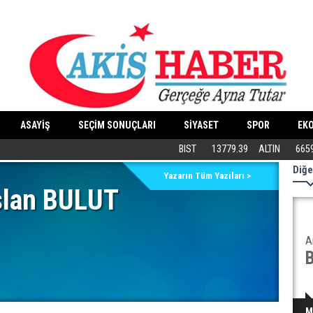
ASAYİŞ
SEÇİM SONUÇLARI
SİYASET
SPOR
EK
Butik İşletmeler E-Ticarete Başlarken 
BIST
13779.39
ALTIN
665
Diğe
Yazarın Tüm Yazıları >
slan BULUT
A
M