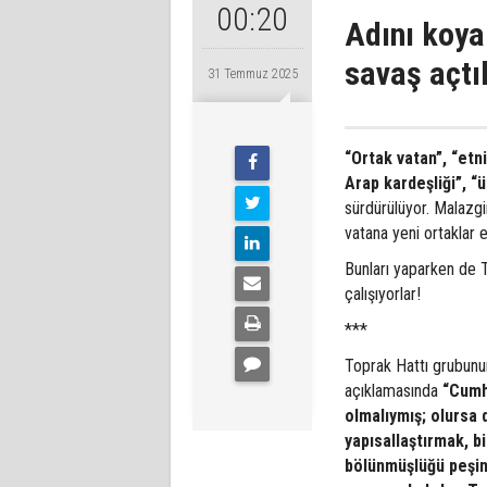
00:20
Adını koya
savaş açtıl
31 Temmuz 2025
“Ortak vatan”,
“etn
Arap kardeşliği”,
“
sürdürülüyor. Malazgi
vatana yeni ortaklar 
Bunları yaparken de Tü
çalışıyorlar!
***
Toprak Hattı grubunu
açıklamasında
“C
umh
olmalıymış; olursa
yapısallaştırmak, b
bölünmüşlüğü peşin