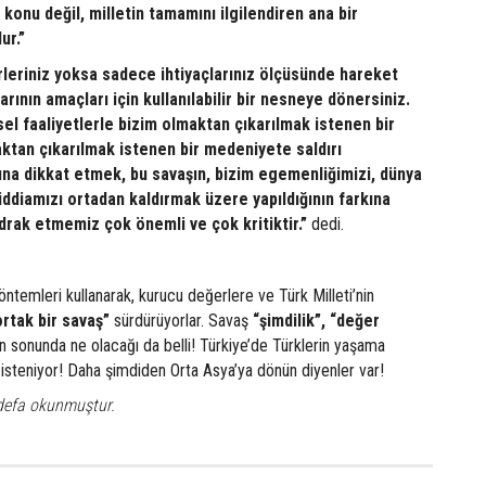
i konu değil, milletin tamamını ilgilendiren ana bir
ur.”
leriniz yoksa sadece ihtiyaçlarınız ölçüsünde hareket
rının amaçları için kullanılabilir bir nesneye dönersiniz.
sel faaliyetlerle bizim olmaktan çıkarılmak istenen bir
ktan çıkarılmak istenen bir medeniyete saldırı
una dikkat etmek, bu savaşın, bizim egemenliğimizi, dünya
iddiamızı ortadan kaldırmak üzere yapıldığının farkına
drak etmemiz çok önemli ve çok kritiktir.”
dedi.
ntemleri kullanarak, kurucu değerlere ve Türk Milleti’nin
ortak bir savaş”
sürdürüyorlar. Savaş
“şimdilik”,
“değer
in sonunda ne olacağı da belli! Türkiye’de Türklerin yaşama
isteniyor! Daha şimdiden Orta Asya’ya dönün diyenler var!
defa okunmuştur.