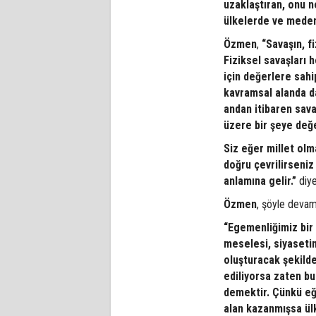
uzaklaştıran, onu n
ülkelerde ve medeni
Özmen
,
“Savaşın, f
Fiziksel savaşları 
için değerlere sahip
kavramsal alanda d
andan itibaren sav
üzere bir şeye değ
Siz eğer millet ol
doğru çevrilirseni
anlamına gelir.”
diye
Özmen
, şöyle devam 
“Egemenliğimiz bir 
meselesi, siyasetin
oluşturacak şekild
ediliyorsa zaten b
demektir. Çünkü eğ
alan kazanmışsa ül