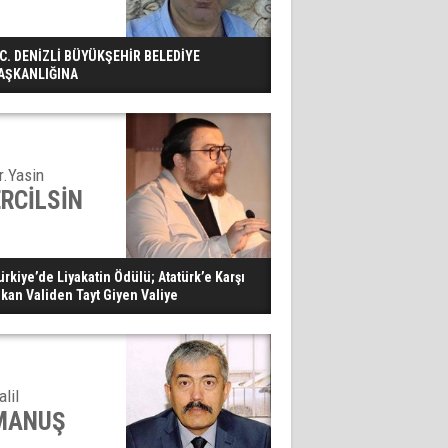
.C. DENİZLİ BÜYÜKŞEHİR BELEDİYE
AŞKANLIĞINA
r.Yasin
ERCİLSİN
ürkiye’de Liyakatin Ödülü; Atatürk’e Karşı
ıkan Validen Tayt Giyen Valiye
alil
MANUŞ