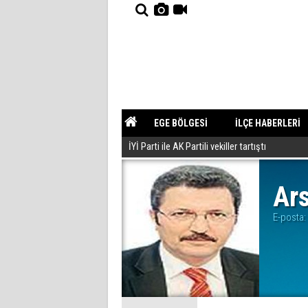
EGE BÖLGESİ
İLÇE HABERLERİ
İYİ Parti ile AK Partili vekiller tartıştı
YAZARLAR
GÜNDEM
Ar
E-posta: