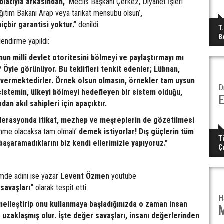
biatıyla arkasından,
‘Meclis Başkanı Çerkez, Diyanet İşleri
Eğitim Bakanı Arap veya tarikat mensubu olsun’
,
çbir garantisi yoktur.”
denildi.
T
B
endirme yapıldı:
onun millî devlet otoritesini bölmeyi ve paylaştırmayı mı
Öyle görünüyor. Bu teklifleri tenkit edenler; Lübnan,
 vermektedirler. Örnek olsun olmasın, örnekler tam uysun
D
sistemin, ülkeyi bölmeyi hedefleyen bir sistem olduğu,
an akıl sahipleri için apaçıktır.
derasyonda itikat, mezhep ve meşreplerin de gözetilmesi
nme olacaksa tam olmalı’
demek istiyorlar! Dış güçlerin tüm
T
aşaramadıklarını biz kendi ellerimizle yapıyoruz.”
Ç
mde adını ise yazar
Levent Özmen
youtube
savaşları“
olarak tespit etti.
H
nelleştirip onu kullanmaya başladığınızda o zaman insan
 uzaklaşmış olur. İşte değer savaşları, insanı değerlerinden