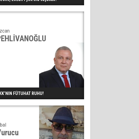
zcan
PEHLİVANOĞLU
KK’NIN FÜTUHAT RUHU!
kbal
Vurucu