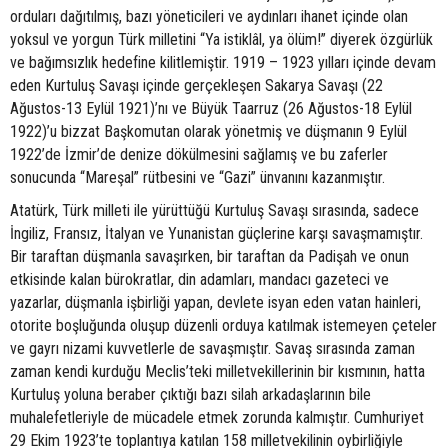
orduları dağıtılmış, bazı yöneticileri ve aydınları ihanet içinde olan
yoksul ve yorgun Türk milletini “Ya istiklâl, ya ölüm!” diyerek özgürlük
ve bağımsızlık hedefine kilitlemiştir. 1919 – 1923 yılları içinde devam
eden Kurtuluş Savaşı içinde gerçekleşen Sakarya Savaşı (22
Ağustos-13 Eylül 1921)’nı ve Büyük Taarruz (26 Ağustos-18 Eylül
1922)’u bizzat Başkomutan olarak yönetmiş ve düşmanın 9 Eylül
1922’de İzmir’de denize dökülmesini sağlamış ve bu zaferler
sonucunda “Mareşal” rütbesini ve “Gazi” ünvanını kazanmıştır.
Atatürk, Türk milleti ile yürüttüğü Kurtuluş Savaşı sırasında, sadece
İngiliz, Fransız, İtalyan ve Yunanistan güçlerine karşı savaşmamıştır.
Bir taraftan düşmanla savaşırken, bir taraftan da Padişah ve onun
etkisinde kalan bürokratlar, din adamları, mandacı gazeteci ve
yazarlar, düşmanla işbirliği yapan, devlete isyan eden vatan hainleri,
otorite boşluğunda oluşup düzenli orduya katılmak istemeyen çeteler
ve gayrı nizami kuvvetlerle de savaşmıştır. Savaş sırasında zaman
zaman kendi kurduğu Meclis’teki milletvekillerinin bir kısmının, hatta
Kurtuluş yoluna beraber çıktığı bazı silah arkadaşlarının bile
muhalefetleriyle de mücadele etmek zorunda kalmıştır. Cumhuriyet
29 Ekim 1923’te toplantıya katılan 158 milletvekilinin oybirliğiyle