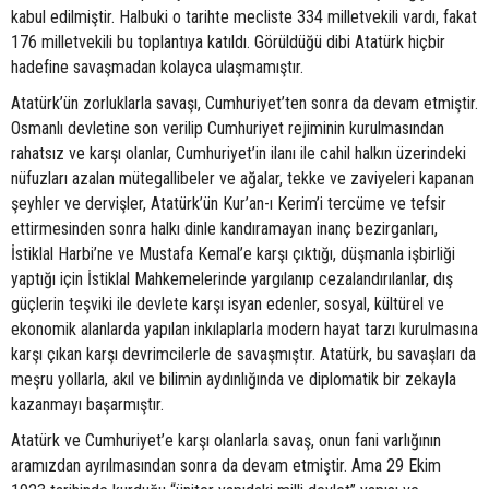
kabul edilmiştir. Halbuki o tarihte mecliste 334 milletvekili vardı, fakat
176 milletvekili bu toplantıya katıldı. Görüldüğü dibi Atatürk hiçbir
hadefine savaşmadan kolayca ulaşmamıştır.
Atatürk’ün zorluklarla savaşı, Cumhuriyet’ten sonra da devam etmiştir.
Osmanlı devletine son verilip Cumhuriyet rejiminin kurulmasından
rahatsız ve karşı olanlar, Cumhuriyet’in ilanı ile cahil halkın üzerindeki
nüfuzları azalan mütegallibeler ve ağalar, tekke ve zaviyeleri kapanan
şeyhler ve dervişler, Atatürk’ün Kur’an-ı Kerim’i tercüme ve tefsir
ettirmesinden sonra halkı dinle kandıramayan inanç bezirganları,
İstiklal Harbi’ne ve Mustafa Kemal’e karşı çıktığı, düşmanla işbirliği
yaptığı için İstiklal Mahkemelerinde yargılanıp cezalandırılanlar, dış
güçlerin teşviki ile devlete karşı isyan edenler, sosyal, kültürel ve
ekonomik alanlarda yapılan inkılaplarla modern hayat tarzı kurulmasına
karşı çıkan karşı devrimcilerle de savaşmıştır. Atatürk, bu savaşları da
meşru yollarla, akıl ve bilimin aydınlığında ve diplomatik bir zekayla
kazanmayı başarmıştır.
Atatürk ve Cumhuriyet’e karşı olanlarla savaş, onun fani varlığının
aramızdan ayrılmasından sonra da devam etmiştir. Ama 29 Ekim