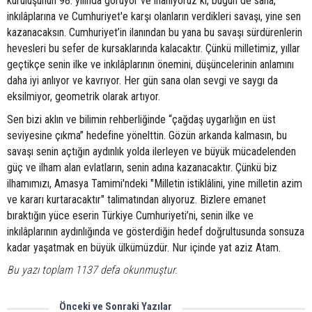
kuruluşunun 98. yılında görüyor ve inanıyoruz ki, bugün de sana,
inkılâplarına ve Cumhuriyet'e karşı olanların verdikleri savaşı, yine sen
kazanacaksın. Cumhuriyet’in ilanından bu yana bu savaşı sürdürenlerin
hevesleri bu sefer de kursaklarında kalacaktır. Çünkü milletimiz, yıllar
geçtikçe senin ilke ve inkılâplarının önemini, düşüncelerinin anlamını
daha iyi anlıyor ve kavrıyor. Her gün sana olan sevgi ve saygı da
eksilmiyor, geometrik olarak artıyor.
Sen bizi aklın ve bilimin rehberliğinde “çağdaş uygarlığın en üst
seviyesine çıkma” hedefine yönelttin. Gözün arkanda kalmasın, bu
savaşı senin açtığın aydınlık yolda ilerleyen ve büyük mücadelenden
güç ve ilham alan evlatların, senin adına kazanacaktır. Çünkü biz
ilhamımızı, Amasya Tamimi'ndeki "Milletin istiklâlini, yine milletin azim
ve kararı kurtaracaktır" talimatından alıyoruz. Bizlere emanet
bıraktığın yüce eserin Türkiye Cumhuriyeti’ni, senin ilke ve
inkılâplarının aydınlığında ve gösterdiğin hedef doğrultusunda sonsuza
kadar yaşatmak en büyük ülkümüzdür. Nur içinde yat aziz Atam.
Bu yazı toplam 1137 defa okunmuştur.
Önceki ve Sonraki Yazılar