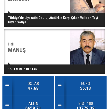
Türkiye’de Liyakatin Ödülü; Atatürk’e Karşı Çıkan Validen Tayt
Giyen Valiye
Halil
MANUŞ
15 TEMMUZ DESTANI
DOLAR
EURO
47.68
55.13
ALTIN
BIST 100
6659.71
13779.39