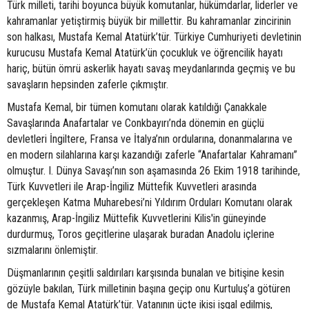
Türk milleti, tarihi boyunca büyük komutanlar, hükümdarlar, liderler ve
kahramanlar yetiştirmiş büyük bir millettir. Bu kahramanlar zincirinin
son halkası, Mustafa Kemal Atatürk’tür. Türkiye Cumhuriyeti devletinin
kurucusu Mustafa Kemal Atatürk’ün çocukluk ve öğrencilik hayatı
hariç, bütün ömrü askerlik hayatı savaş meydanlarında geçmiş ve bu
savaşların hepsinden zaferle çıkmıştır.
Mustafa Kemal, bir tümen komutanı olarak katıldığı Çanakkale
Savaşlarında Anafartalar ve Conkbayırı’nda dönemin en güçlü
devletleri İngiltere, Fransa ve İtalya’nın ordularına, donanmalarına ve
en modern silahlarına karşı kazandığı zaferle “Anafartalar Kahramanı”
olmuştur. I. Dünya Savaşı’nın son aşamasında 26 Ekim 1918 tarihinde,
Türk Kuvvetleri ile Arap-İngiliz Müttefik Kuvvetleri arasında
gerçekleşen Katma Muharebesi’ni Yıldırım Orduları Komutanı olarak
kazanmış, Arap-İngiliz Müttefik Kuvvetlerini Kilis'in güneyinde
durdurmuş, Toros geçitlerine ulaşarak buradan Anadolu içlerine
sızmalarını önlemiştir.
Düşmanlarının çeşitli saldırıları karşısında bunalan ve bitişine kesin
gözüyle bakılan, Türk milletinin başına geçip onu Kurtuluş’a götüren
de Mustafa Kemal Atatürk’tür. Vatanının üçte ikisi işgal edilmiş,