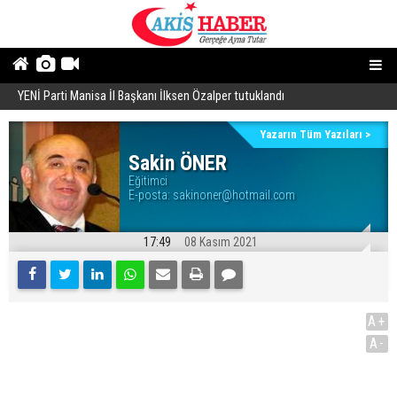
YENİ Parti Manisa İl Başkanı İlksen Özalper tutuklandı
A
Yazarın Tüm Yazıları >
Sakin ÖNER
Eğitimci
E-posta:
sakinoner@hotmail.com
17:49
08 Kasım 2021
A+
A-