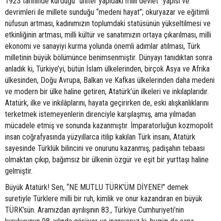
1923 tarihinde kurduğu “üniter yapıdaki milli devlet” yapısı ve
devrimleri ile millete sunduğu “medeni hayat”; okuryazar ve eğitimli
nüfusun artması, kadınımızın toplumdaki statüsünün yükseltilmesi ve
etkinliğinin artması, milli kültür ve sanatımızın ortaya çıkarılması, milli
ekonomi ve sanayiyi kurma yolunda önemli adımlar atılması, Türk
milletinin büyük bölümünce benimsenmiştir. Dünyayı tanıdıktan sonra
anladık ki, Türkiye’yi, bütün İslam ülkelerinden, birçok Asya ve Afrika
ülkesinden, Doğu Avrupa, Balkan ve Kafkas ülkelerinden daha medeni
ve modern bir ülke haline getiren, Atatürk’ün ilkeleri ve inkılaplarıdır.
Atatürk, ilke ve inkılâplarını, hayata geçirirken de, eski alışkanlıklarını
terketmek istemeyenlerin direnciyle karşılaşmış, ama yılmadan
mücadele etmiş ve sonunda kazanmıştır. İmparatorluğun kozmopolit
insan coğrafyasında yüzyıllarca itilip kakılan Türk insanı, Atatürk
sayesinde Türklük bilincini ve onurunu kazanmış, padişahın tebaası
olmaktan çıkıp, bağımsız bir ülkenin özgür ve eşit bir yurttaşı haline
gelmiştir.
Büyük Atatürk! Sen, “NE MUTLU TÜRK’ÜM DİYENE!” demek
suretiyle Türklere milli bir ruh, kimlik ve onur kazandıran en büyük
TÜRK’sün. Aramızdan ayrılışının 83., Türkiye Cumhuriyeti’nin