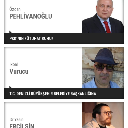
Özcan
PEHLİVANOĞLU
PKK’NIN FÜTUHAT RUHU!
İkbal
Vurucu
T.C. DENİZLİ BÜYÜKŞEHİR BELEDİYE BAŞKANLIĞINA
Dr.Yasin
ERCİLSİN