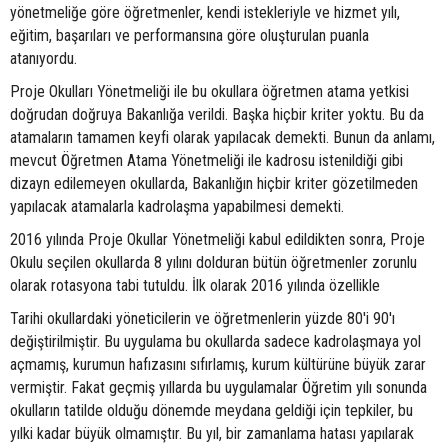
yönetmeliğe göre öğretmenler, kendi istekleriyle ve hizmet yılı,
eğitim, başarıları ve performansına göre oluşturulan puanla
atanıyordu.
Proje Okulları Yönetmeliği ile bu okullara öğretmen atama yetkisi
doğrudan doğruya Bakanlığa verildi. Başka hiçbir kriter yoktu. Bu da
atamaların tamamen keyfi olarak yapılacak demekti. Bunun da anlamı,
mevcut Öğretmen Atama Yönetmeliği ile kadrosu istenildiği gibi
dizayn edilemeyen okullarda, Bakanlığın hiçbir kriter gözetilmeden
yapılacak atamalarla kadrolaşma yapabilmesi demekti.
2016 yılında Proje Okullar Yönetmeliği kabul edildikten sonra, Proje
Okulu seçilen okullarda 8 yılını dolduran bütün öğretmenler zorunlu
olarak rotasyona tabi tutuldu. İlk olarak 2016 yılında özellikle
Tarihi okullardaki yöneticilerin ve öğretmenlerin yüzde 80'i 90'ı
değiştirilmiştir. Bu uygulama bu okullarda sadece kadrolaşmaya yol
açmamış, kurumun hafızasını sıfırlamış, kurum kültürüne büyük zarar
vermiştir. Fakat geçmiş yıllarda bu uygulamalar Öğretim yılı sonunda
okulların tatilde olduğu dönemde meydana geldiği için tepkiler, bu
yılki kadar büyük olmamıştır. Bu yıl, bir zamanlama hatası yapılarak