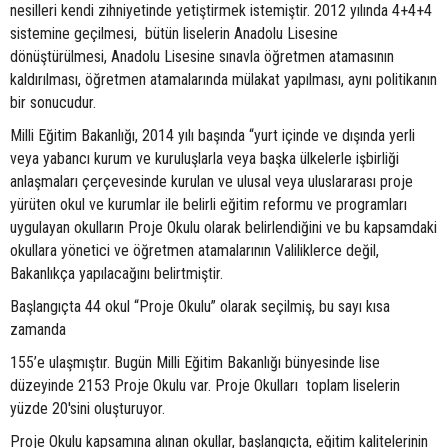
nesilleri kendi zihniyetinde yetiştirmek istemiştir. 2012 yılında 4+4+4
sistemine geçilmesi, bütün liselerin Anadolu Lisesine
dönüştürülmesi, Anadolu Lisesine sınavla öğretmen atamasının
kaldırılması, öğretmen atamalarında mülakat yapılması, aynı politikanın
bir sonucudur.
Milli Eğitim Bakanlığı, 2014 yılı başında “yurt içinde ve dışında yerli
veya yabancı kurum ve kuruluşlarla veya başka ülkelerle işbirliği
anlaşmaları çerçevesinde kurulan ve ulusal veya uluslararası proje
yürüten okul ve kurumlar ile belirli eğitim reformu ve programları
uygulayan okulların Proje Okulu olarak belirlendiğini ve bu kapsamdaki
okullara yönetici ve öğretmen atamalarının Valiliklerce değil,
Bakanlıkça yapılacağını belirtmiştir.
Başlangıçta 44 okul “Proje Okulu” olarak seçilmiş, bu sayı kısa
zamanda
155’e ulaşmıştır. Bugün Milli Eğitim Bakanlığı bünyesinde lise
düzeyinde 2153 Proje Okulu var. Proje Okulları toplam liselerin
yüzde 20'sini oluşturuyor.
Proje Okulu kapsamına alınan okullar, başlangıçta, eğitim kalitelerinin