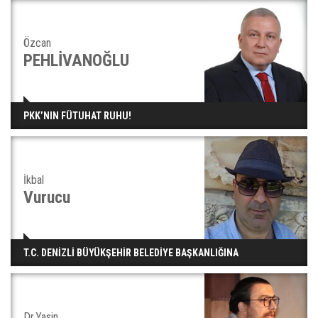
Özcan
PEHLİVANOĞLU
PKK’NIN FÜTUHAT RUHU!
İkbal
Vurucu
T.C. DENİZLİ BÜYÜKŞEHİR BELEDİYE BAŞKANLIĞINA
Dr.Yasin