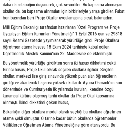
daha da artacağını düşünerek, çok sevindiler. Bu kapsama alınmayan
okullar da, bu kapsama alınmaları için birbirleriyle yarışa girdiler. Fakat
ben başından beri Proje Okullar uygulamasına sıcak bakmadım.
Milli Eğitim Bakanlığı tarafından hazırlanan “Özel Program ve Proje
Uygulayan Eğitim Kurumları Yönetmeliği” 1 Eylül 2016 gün ve 29818
sayılı Resmi Gazetede yayımlanarak yürürlüğe girdi. Proje Okullara
öğretmen atama hususu 18 Ekim 2024 tarihinde kabul edilen
Öğretmenlik Meslek Kanunu'nun 22. Maddesine de eklenmiştir.
Bu yönetmelik yürürlüğe girdikten sonra iki husus dikkatimi çekti.
Birinci husus, Proje Okul olarak seçilen okullarla ilgilidir. Seçilen
okullar; merkezi lise giriş sınavında yüksek puan alan öğrencilerin
girdiği ve akademik başarısı yüksek okullardı. Ayrıca Osmanlı'nın son
döneminde ve Cumhuriyetin ilk yıllarında kurulan, kendine özgü
kurumsal kültürü oluşmuş tarihi okullar da Proje Okul kapsamına
alınmıştı. İkinci dikkatimi çeken husus,
Bakanlığın diğer okullara model olarak seçtiği bu okullara öğretmen
atama şekli olmuştur. O tarihe kadar bütün okullarda öğretmenler
Valiliklerce Öğretmen Atama Yönetmeliğine göre atanıyordu. Bu