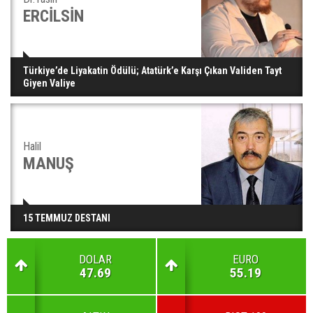
ERCİLSİN
Türkiye’de Liyakatin Ödülü; Atatürk’e Karşı Çıkan Validen Tayt
Giyen Valiye
Halil
MANUŞ
15 TEMMUZ DESTANI
DOLAR
EURO
47.69
55.19