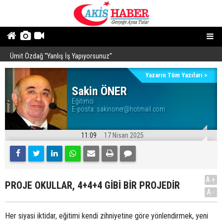
İzzet Ulvi Yönter sessizliğini bozdu
B
Ümit Özdağ ''Yanlış İş Yapıyorsunuz''
Yazarın Tüm Yazıları >
Sakin ÖNER
Eğitimci
E-posta:
sakinoner@hotmail.com
11:09
17 Nisan 2025
A+
PROJE OKULLAR, 4+4+4 GİBİ BİR PROJEDİR
A-
Her siyasi iktidar, eğitimi kendi zihniyetine göre yönlendirmek, yeni