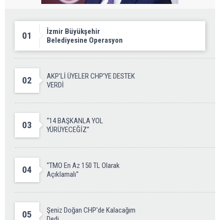
İzmir Büyükşehir
01
Belediyesine Operasyon
AKP'Lİ ÜYELER CHP’YE DESTEK
02
VERDİ
“14 BAŞKANLA YOL
03
YÜRÜYECEĞİZ”
''TMO En Az 150 TL Olarak
04
Açıklamalı''
Şeniz Doğan CHP'de Kalacağım
05
Dedi