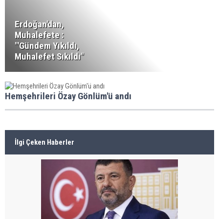
Erdoğan'dan,
Muhalefete :
"'Gündem Yıkıldı,
Muhalefet Sıkıldı"
Hemşehrileri Özay Gönlüm'ü andı
İlgi Çeken Haberler