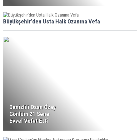
Büyükşehir’den Usta Halk Ozanına Vefa
Denizlili Ozan Özay
Gönlüm 21 Sene
Evvel Vefat Etti