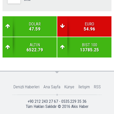
DOLAR
EURO
47.59
54.96
ALTIN
BIST 100
6522.79
13785.25
Denizli Haberleri
Ana Sayfa
Künye
İletişim
RSS
+90 212 243 27 67 - 0535.229 35 36
Tüm Hakları Saklıdır © 2016
Akis Haber