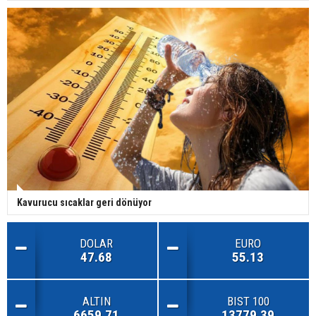
Kavurucu sıcaklar geri dönüyor
DOLAR
EURO
47.68
55.13
ALTIN
BIST 100
6659.71
13779.39