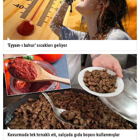
'Eyyam-ı bahur' sıcakları geliyor
Kavurmada tek tırnaklı eti, salçada gıda boyası kullanmışlar