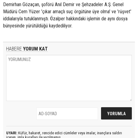
Demirhan Gözaçan, şoförü Anıl Demir ve Şehzadeler A.Ş. Genel
Müdürü Cem Yüzer 'çıkar amaçlı suç örgütüne üye olma' ve 'rüşvet'
iddialarıyla tutuklanmıştı. Özalper hakkındaki işlemin de aynı dosya
bünyesinde yürütüldüğü kaydediliyor.
HABERE
YORUM KAT
UYARI:
Küfür, hakaret, rencide edici cümleler veya imalar, inançlara saldırı
içeren, imla kuralları ile yazılmamış,