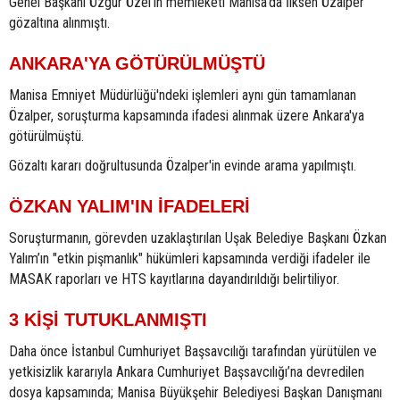
Genel Başkanı Özgür Özel'in memleketi Manisa'da İlksen Özalper
gözaltına alınmıştı.
ANKARA'YA GÖTÜRÜLMÜŞTÜ
Manisa Emniyet Müdürlüğü'ndeki işlemleri aynı gün tamamlanan
Özalper, soruşturma kapsamında ifadesi alınmak üzere Ankara'ya
götürülmüştü.
Gözaltı kararı doğrultusunda Özalper'in evinde arama yapılmıştı.
ÖZKAN YALIM'IN İFADELERİ
Soruşturmanın, görevden uzaklaştırılan Uşak Belediye Başkanı Özkan
Yalım’ın "etkin pişmanlık" hükümleri kapsamında verdiği ifadeler ile
MASAK raporları ve HTS kayıtlarına dayandırıldığı belirtiliyor.
3 KİŞİ TUTUKLANMIŞTI
Daha önce İstanbul Cumhuriyet Başsavcılığı tarafından yürütülen ve
yetkisizlik kararıyla Ankara Cumhuriyet Başsavcılığı’na devredilen
dosya kapsamında; Manisa Büyükşehir Belediyesi Başkan Danışmanı