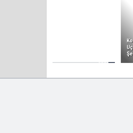
Ko
Uç
Şe