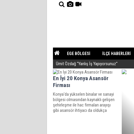
EGE BÖLGESİ
İLÇE HABERLERİ
Ümit Özdağ ''Yanlış İş Yapıyorsunuz''
YAZARLAR
GÜNDEM
En İyi 20 Konya Asansör
Firması
Konya'da yükselen binalar ve sanayi
bölgesi olmasından kaynaklı gelişen
şehirleşme ile hac firmaları arayışı
gibi asansör ihtiyacı da oldukça
fazladır