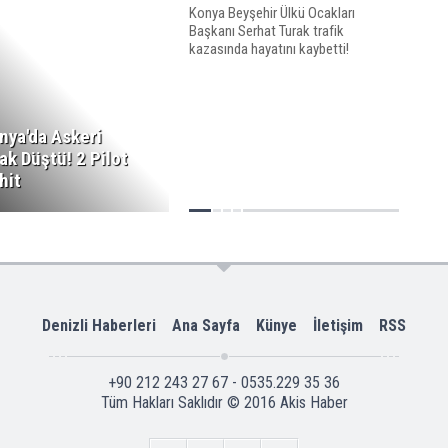
Konya Beyşehir Ülkü Ocakları
Başkanı Serhat Turak trafik
kazasında hayatını kaybetti!
nya'da Askeri
ak Düştü! 2 Pilot
hit
Denizli Haberleri
Ana Sayfa
Künye
İletişim
RSS
+90 212 243 27 67 - 0535.229 35 36
Tüm Hakları Saklıdır © 2016
Akis Haber