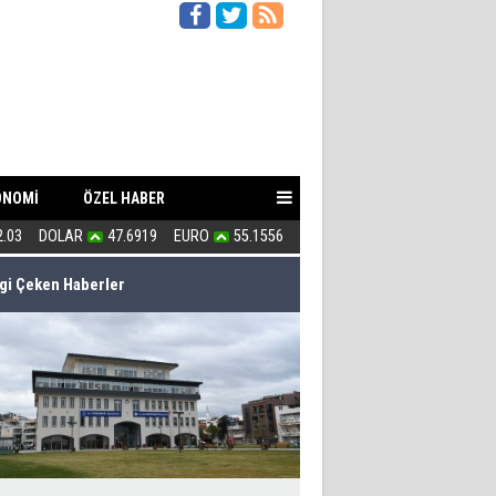
ONOMİ
ÖZEL HABER
2.03
DOLAR
47.6919
EURO
55.1556
Uğur Poyraz ''Suç İşliyorsunuz''
lgi Çeken Haberler