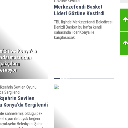
Merkezefendi Basket
Lideri Gözüne Kestirdi
TBL liginde Merkezefendi Belediyesi
Denizli Basket bu hafta kendi
sahasında lider Konya ile
karşılaşacak.
nizli ve Konya'da
ndarmasından
çakçılara
erasyon
kşehrin Sevilen
u Konya’da Sergilendi
i'de sahnelemiş olduğu pek
el oyun ile büyük beğeni
üyükşehir Belediyesi Şehir