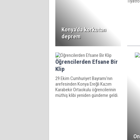
Tiyatro
Konya'da korkutan
deprem
Öğrencilerden Efsane Bir
Klip
29 Ekim Cumhuriyet Bayramı'nın
arefesinden Konya Ereğli Kazım
Karabekir Ortaokulu öğrencilerinin
müthiş klibi yeniden gündeme geldi.
On