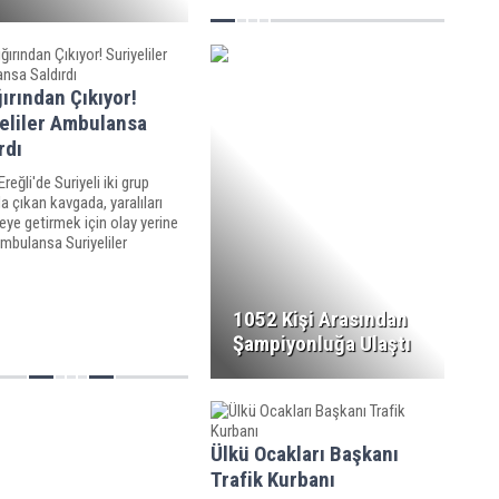
ğırından Çıkıyor!
yeliler Ambulansa
rdı
reğli'de Suriyeli iki grup
a çıkan kavgada, yaralıları
ye getirmek için olay yerine
mbulansa Suriyeliler
dan ateş açıldı.
1052 Kişi Arasından
Şampiyonluğa Ulaştı
Ülkü Ocakları Başkanı
Trafik Kurbanı