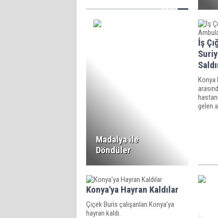
İş Çı
Suri
Saldı
Konya E
arasınd
hastane
gelen a
tarafın
Madalya ile
Döndüler
Konya'ya Hayran Kaldılar
Çiçek Buris çalışanları Konya’ya
hayran kaldı.