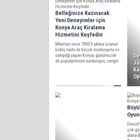
Belleğinize Kazınacak
Yeni Deneyimler için
Konya Araç Kiralama
Hizmetini Keşfedin
Milattan önce 7000’li yıllara uzanan
köklü tarihi ile birçok medeniyete ev
De
sahipliği yapan Konya, günümüzde
de popülaritesini sürdürüyor, zengin
Ja
tarihi ve kültürel mirası ile Türkiye’nin
Ka
en çok ziyaretçi çeken illerinden biri
Op
olmaya devam ediyor.
Büyü
Oyun
Denizl
çok güz
alana B