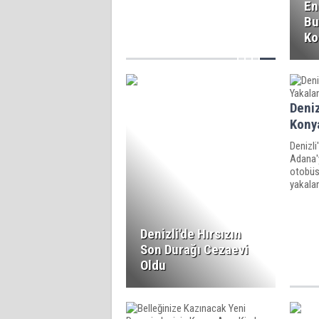
En
Bu
Ko
Deniz
Konya
Denizli
Adana'
otobüs
yakalan
Denizli'de Hırsızın
Son Durağı Cezaevi
Oldu