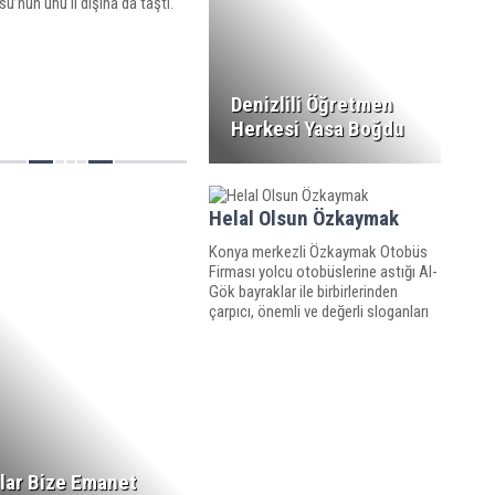
su’nun ünü il dışına da taştı.
Denizlili Öğretmen
Herkesi Yasa Boğdu
Helal Olsun Özkaymak
Konya merkezli Özkaymak Otobüs
Firması yolcu otobüslerine astığı Al-
Gök bayraklar ile birbirlerinden
çarpıcı, önemli ve değerli sloganları
ile Doğu Türkistan davasına destek
veriyor.
lar Bize Emanet