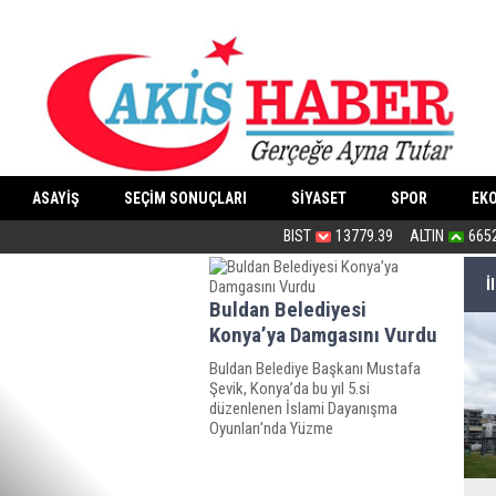
ASAYİŞ
SEÇİM SONUÇLARI
SİYASET
SPOR
EK
Bu haliyle kanunlaşırsa kaos yaşanır
BIST
13779.39
ALTIN
665
İ
Buldan Belediyesi
Konya’ya Damgasını Vurdu
Buldan Belediye Başkanı Mustafa
Şevik, Konya’da bu yıl 5.si
düzenlenen İslami Dayanışma
Oyunları'nda Yüzme
Müsabakalarında görev alan 46
hakeme, ilçenin geleneksel el
dokuması şal gönderdi.