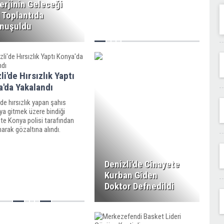
erjinin Geleceği
 Toplantıda
nuşuldu
li'de Hırsızlık Yaptı
'da Yakalandı
'de hırsızlık yapan şahıs
ya gitmek üzere bindiği
te Konya polisi tarafından
arak gözaltına alındı.
Denizli'de Cinayete
Kurban Giden
Doktor Defnedildi