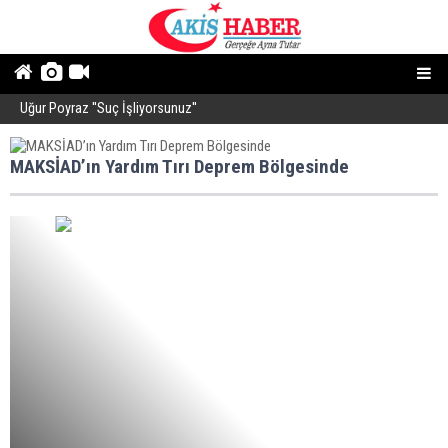
Uğur Poyraz ''Suç İşliyorsunuz''
P
MAKSİAD’ın Yardım Tırı Deprem Bölgesinde