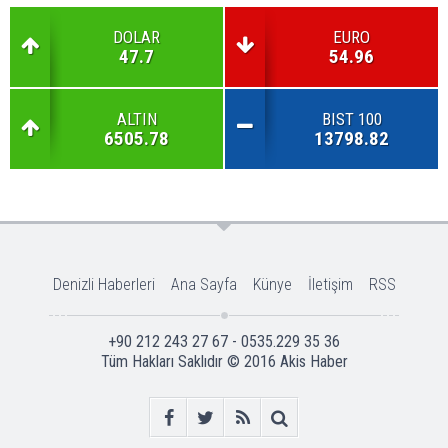
DOLAR
EURO
47.7
54.96
ALTIN
BIST 100
6505.78
13798.82
Denizli Haberleri
Ana Sayfa
Künye
İletişim
RSS
+90 212 243 27 67 - 0535.229 35 36
Tüm Hakları Saklıdır © 2016
Akis Haber