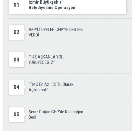
İzmir Büyükşehir
01
Belediyesine Operasyon
AKP'Lİ ÜYELER CHP’YE DESTEK
02
VERDİ
“14 BAŞKANLA YOL
03
YÜRÜYECEĞİZ”
''TMO En Az 150 TL Olarak
04
Açıklamalı''
Şeniz Doğan CHP'de Kalacağım
05
Dedi