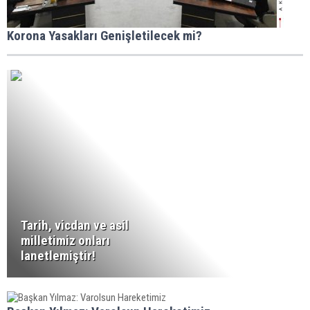
Korona Yasakları Genişletilecek mi?
Tarih, vicdan ve asil
milletimiz onları
lanetlemiştir!