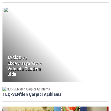
AYSİAD ve
EkoAvrasya Yavru
Vatanda Gündem
Oldu
TEÇ-SEN'den Çarpıcı Açıklama