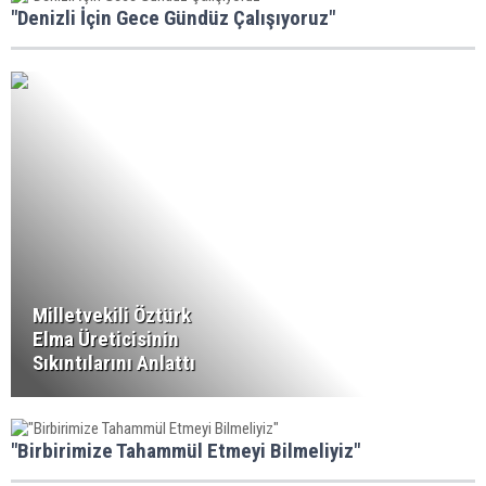
"Denizli İçin Gece Gündüz Çalışıyoruz"
Milletvekili Öztürk
Elma Üreticisinin
Sıkıntılarını Anlattı
"Birbirimize Tahammül Etmeyi Bilmeliyiz"