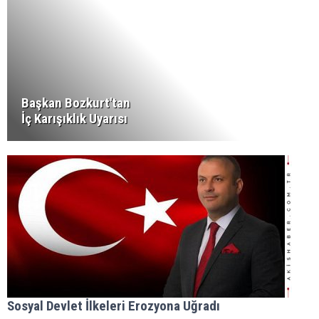
Başkan Bozkurt'tan
İç Karışıklık Uyarısı
Sosyal Devlet İlkeleri Erozyona Uğradı