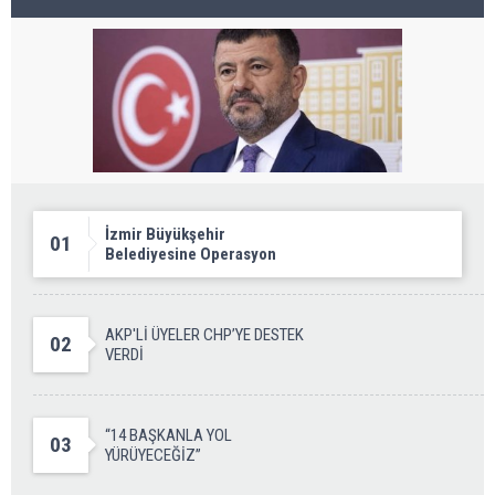
İzmir Büyükşehir
01
Belediyesine Operasyon
AKP'Lİ ÜYELER CHP’YE DESTEK
02
VERDİ
“14 BAŞKANLA YOL
03
YÜRÜYECEĞİZ”