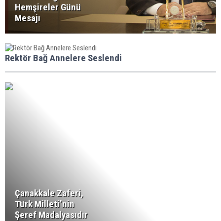
Hemşireler Günü
Mesajı
Rektör Bağ Annelere Seslendi
Çanakkale Zaferi,
Türk Milleti’nin
Şeref Madalyasıdır