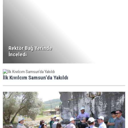
Rektör Bağ Yerinde
İnceledi
İlk Kıvılcım Samsun’da Yakıldı