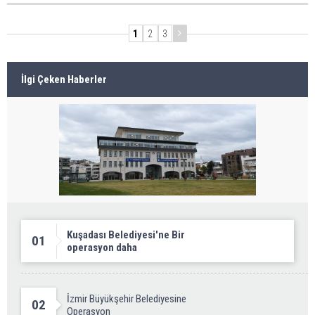
1
2
3
İlgi Çeken Haberler
Kuşadası Belediyesi'ne Bir
01
operasyon daha
İzmir Büyükşehir Belediyesine
02
Operasyon