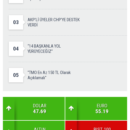
AKP'Lİ ÜYELER CHP’YE DESTEK
03
VERDİ
“14 BAŞKANLA YOL
04
YÜRÜYECEĞİZ”
''TMO En Az 150 TL Olarak
05
Açıklamalı''
DOLAR
EURO
47.69
55.19
ALTIN
BIST 100