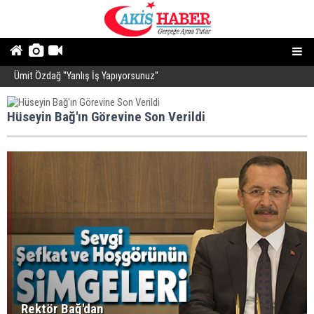
Ümit Özdağ ''Yanlış İş Yapıyorsunuz''
B
Hüseyin Bağ'ın Görevine Son Verildi
Rektör Bağ'dan